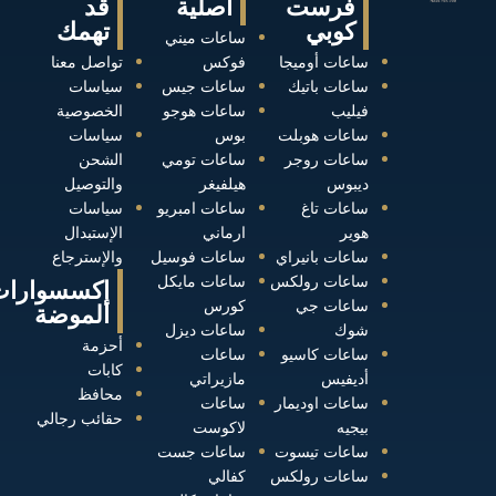
فرست
أصلية
قد
كوبي
تهمك
ساعات ميني
ساعات أوميجا
فوكس
تواصل معنا
ساعات باتيك
ساعات جيس
سياسات
فيليب
ساعات هوجو
الخصوصية
ساعات هوبلت
بوس
سياسات
ساعات روجر
ساعات تومي
الشحن
ديبوس
هيلفيغر
والتوصيل
ساعات تاغ
ساعات امبريو
سياسات
هوير
ارماني
الإستبدال
ساعات بانيراي
ساعات فوسيل
والإسترجاع
ساعات رولكس
ساعات مايكل
إكسسوارات
ساعات جي
كورس
الموضة
شوك
ساعات ديزل
أحزمة
ساعات كاسيو
ساعات
كابات
أديفيس
مازيراتي
محافظ
ساعات اوديمار
ساعات
حقائب رجالي
بيجيه
لاكوست
ساعات تيسوت
ساعات جست
ساعات رولكس
كفالي