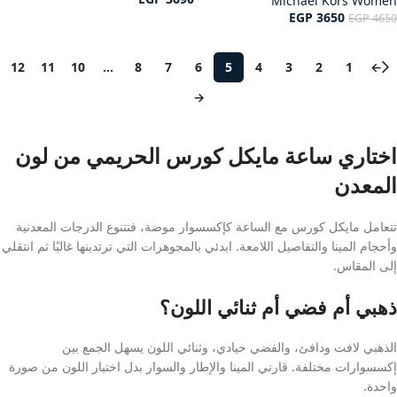
Michael Kors Women
EGP
3650
EGP
4650
12
11
10
…
8
7
6
5
4
3
2
1
←
→
اختاري ساعة مايكل كورس الحريمي من لون
المعدن
تتعامل مايكل كورس مع الساعة كإكسسوار موضة، فتتنوع الدرجات المعدنية
وأحجام المينا والتفاصيل اللامعة. ابدئي بالمجوهرات التي ترتدينها غالبًا ثم انتقلي
إلى المقاس.
ذهبي أم فضي أم ثنائي اللون؟
الذهبي لافت ودافئ، والفضي حيادي، وثنائي اللون يسهل الجمع بين
إكسسوارات مختلفة. قارني المينا والإطار والسوار بدل اختيار اللون من صورة
واحدة.