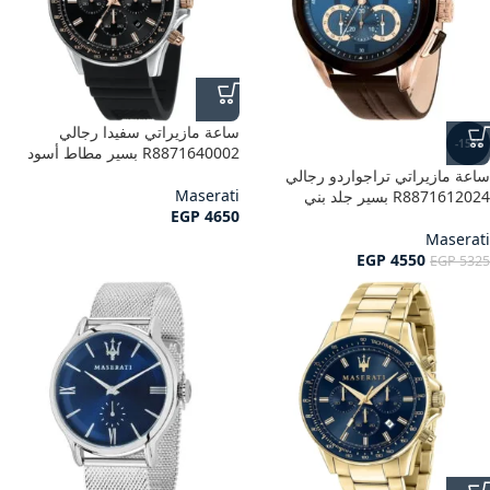
ساعة مازيراتي سفيدا رجالي
-15%
R8871640002 بسير مطاط أسود
ساعة مازيراتي تراجواردو رجالي
Maserati
R8871612024 بسير جلد بني
EGP
4650
Maserati
EGP
4550
EGP
5325