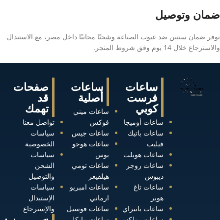
ضمان وتوصيل
نوفر ضمان سنتين ضد عيوب الصناعة وشحنًا مجانيًا داخل مصر، مع الاستبدال
والاسترجاع خلال 14 يوم وفق شروط المتجر.
ساعات
ساعات
صفحات
فرست
أصلية
قد
كوبي
تهمك
ساعات ميني
ساعات أوميجا
فوكس
تواصل معنا
ساعات باتيك
ساعات جيس
سياسات
فيليب
ساعات هوجو
الخصوصية
ساعات هوبلت
بوس
سياسات
ساعات روجر
ساعات تومي
الشحن
ديبوس
هيلفيغر
والتوصيل
ساعات تاغ
ساعات امبريو
سياسات
هوير
ارماني
الإستبدال
ساعات بانيراي
ساعات فوسيل
والإسترجاع
ساعات رولكس
ساعات مايكل