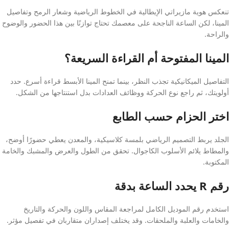
تنعكس هوية مازيراتي الإيطالية في الخطوط الرياضية وشعار الرمح وتفاصيل
المينا، لكن الساعة الناجحة على معصمك تحتاج توازنًا بين هذا الحضور والوضوح
والراحة.
المينا المفتوحة أم القراءة السريعة؟
التفاصيل الميكانيكية تجذب النظر، بينما تمنح المينا الأبسط قراءة أسرع. حدد
أولويتك، ثم راجع نوع الحركة ووظائف العدادات بدل استنتاجها من الشكل.
اختر الحزام حسب الطابع
الجلد يربط التصميم الرياضي بلمسة كلاسيكية، والمعدن يعطي حضورًا أوضح،
والمطاط يلائم الأسلوب الكاجوال. تحقق من الطول والعرض والمشبك والخامة
المكتوبة.
رقم R يحدد الساعة بدقة
استخدم رقم الموديل الكامل لمراجعة المقاس واللون والحركة والتاريخ
والخامات والعلبة والملحقات. وقد يختلف إصداران متقاربان في تفصيل مؤثر.