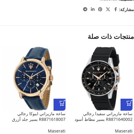
مشاركة:
منتجات ذات صلة
ساعة مازيراتي سفيدا رجالي
ساعة مازيراتي ايبوكا رجالي
R8871640002 بسير مطاط أسود
R8871618007 بسير جلد أزرق
Maserati
Maserati