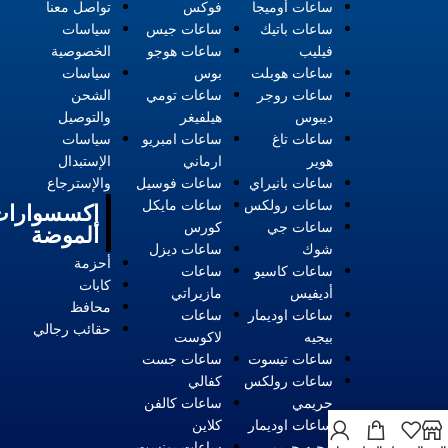
ساعات أوميجا
فوكس
تواصل معنا
ساعات باتيك
ساعات جيس
سياسات
فيليب
ساعات هوجو
الخصوصية
ساعات هوبلت
بوس
سياسات
ساعات روجر
ساعات تومي
الشحن
ديبوس
هيلفيغر
والتوصيل
ساعات تاغ
ساعات امبريو
سياسات
هوير
ارماني
الإستبدال
ساعات بانيراي
ساعات فوسيل
والإسترجاع
ساعات رولكس
ساعات مايكل
إكسسوارات
ساعات جي
كورس
الموضة
شوك
ساعات ديزل
أحزمة
ساعات كاسيو
ساعات
كابات
أديفيس
مازيراتي
محافظ
ساعات اوديمار
ساعات
حقائب رجالي
بيجيه
لاكوست
ساعات تيسوت
ساعات جست
ساعات رولكس
كفالي
حريمي
ساعات كالفن
ساعات اوديمار
كلاين
بيجيه حريمي
ساعات بونست