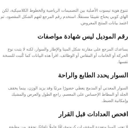
تتنوع هوية تيسوت الأصلية بين التصميمات الرياضية والخطوط الكلاسيكية، لكن
الهاي كوبي يحتاج تقييمًا مستقلًا. استخدم رقم المرجع لفهم الشكل المقصود، ثم
اعتمد بيانات المنتج المعروض.
رقم الموديل ليس شهادة مواصفات
يساعدك المرجع على مقارنة شكل المينا والإطار والسوار، لكنه لا يثبت نوع
الحركة أو الخامات أو المقاس أو الوظائف. اقرأ هذه البيانات كما كُتبت للنسخة
نفسها.
السوار يحدد الطابع والراحة
السوار المعدني أو المدمج يعطي حضورًا مرتبًا وقد يزيد الوزن، بينما يخفف
الجلد أو المطاط الإحساس على المعصم. راجع الطول والعرض والمشبك
وإمكانية الضبط.
افحص العدادات قبل القرار
لا تعتبر المينا متعددة المؤشرات كرونوغرافًا عاملًا تلقائيًا. تحقق من وظيفة