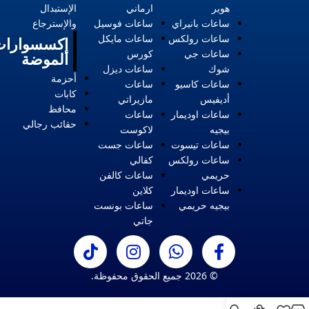
هوير
ارماني
الإستبدال
ساعات بانيراي
ساعات فوسيل
والإسترجاع
ساعات رولكس
ساعات مايكل
إكسسوارات
ساعات جي
كورس
الموضة
شوك
ساعات ديزل
أحزمة
ساعات كاسيو
ساعات
كابات
أديفيس
مازيراتي
محافظ
ساعات اوديمار
ساعات
حقائب رجالي
بيجيه
لاكوست
ساعات تيسوت
ساعات جست
ساعات رولكس
كفالي
حريمي
ساعات كالفن
ساعات اوديمار
كلاين
بيجيه حريمي
ساعات بونست
جاتي
© 2026 جميع الحقوق محفوظة.