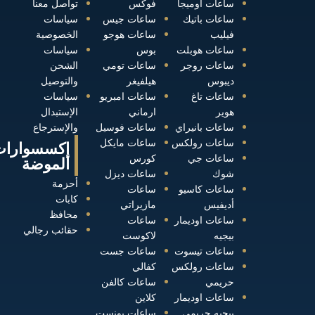
ساعات أوميجا
فوكس
تواصل معنا
ساعات باتيك
ساعات جيس
سياسات
فيليب
ساعات هوجو
الخصوصية
ساعات هوبلت
بوس
سياسات
ساعات روجر
ساعات تومي
الشحن
ديبوس
هيلفيغر
والتوصيل
ساعات تاغ
ساعات امبريو
سياسات
هوير
ارماني
الإستبدال
ساعات بانيراي
ساعات فوسيل
والإسترجاع
ساعات رولكس
ساعات مايكل
إكسسوارات
ساعات جي
كورس
الموضة
شوك
ساعات ديزل
أحزمة
ساعات كاسيو
ساعات
كابات
أديفيس
مازيراتي
محافظ
ساعات اوديمار
ساعات
حقائب رجالي
بيجيه
لاكوست
ساعات تيسوت
ساعات جست
ساعات رولكس
كفالي
حريمي
ساعات كالفن
ساعات اوديمار
كلاين
بيجيه حريمي
ساعات بونست