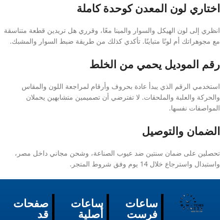
اختاري لون المعدن كوحدة كاملة
انظري إلى لون الهيكل والسوار والمينا معًا، وقرري هل تريدين قطعة متناسقة
مع مجوهراتك أم لونًا متباينًا. تأكدي كذلك من طريقة ضبط السوار والمشبك.
رقم الموديل يحمي من الخلط
استخدمي الرقم الذي يبدأ عادة بحروف وأرقام لمراجعة اللون والمقاس
والحركة والعلبة والملحقات. لا تفترضي أن تصميمين متشابهين يحملان
المواصفات نفسها.
الضمان والتوصيل
تحصلين على ضمان سنتين ضد عيوب الصناعة، وشحن مجاني داخل مصر،
واستبدال واسترجاع خلال 14 يوم وفق شروط المتجر.
ساعات
ساعات
صفحات
فرست
أصلية
قد