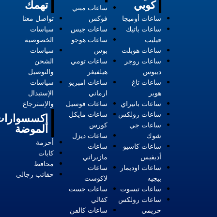
كوبي
تهمك
ساعات ميني
ساعات أوميجا
فوكس
تواصل معنا
ساعات باتيك
ساعات جيس
سياسات
فيليب
ساعات هوجو
الخصوصية
ساعات هوبلت
بوس
سياسات
ساعات روجر
ساعات تومي
الشحن
ديبوس
هيلفيغر
والتوصيل
ساعات تاغ
ساعات امبريو
سياسات
هوير
ارماني
الإستبدال
ساعات بانيراي
ساعات فوسيل
والإسترجاع
ساعات رولكس
ساعات مايكل
إكسسوارات
ساعات جي
كورس
الموضة
شوك
ساعات ديزل
أحزمة
ساعات كاسيو
ساعات
كابات
أديفيس
مازيراتي
محافظ
ساعات اوديمار
ساعات
حقائب رجالي
بيجيه
لاكوست
ساعات تيسوت
ساعات جست
ساعات رولكس
كفالي
حريمي
ساعات كالفن