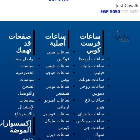
Just Cavalli
EGP
5050
EGP
5450
ساعات
ساعات
صفحات
فرست
أصلية
قد
كوبي
تهمك
ساعات ميني
ساعات أوميجا
فوكس
تواصل معنا
ساعات باتيك
ساعات جيس
سياسات
فيليب
ساعات هوجو
الخصوصية
ساعات هوبلت
بوس
سياسات
ساعات روجر
ساعات تومي
الشحن
ديبوس
هيلفيغر
والتوصيل
ساعات تاغ
ساعات امبريو
سياسات
هوير
ارماني
الإستبدال
ساعات بانيراي
ساعات فوسيل
والإسترجاع
ساعات رولكس
ساعات مايكل
إكسسوارات
ساعات جي
كورس
الموضة
شوك
ساعات ديزل
أحزمة