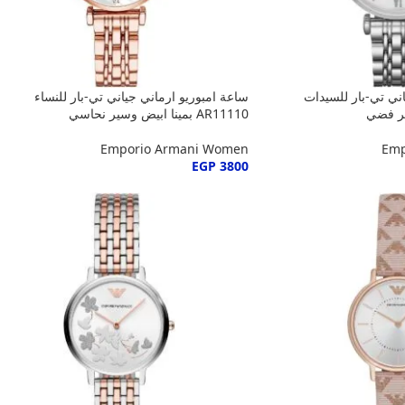
اني تي-بار للسيدات
ساعة امبوريو ارماني جياني تي-بار للنساء
AR11110 بمينا ابيض وسير نحاسي
Emporio Armani Women
Emp
EGP
3800