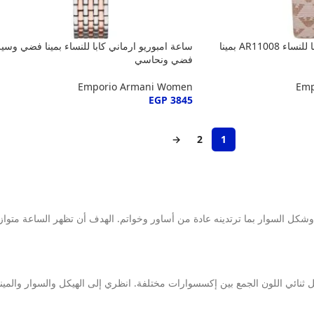
ساعة امبوريو ارماني كابا للنساء AR11008 بمينا
ساعة امبوريو ارماني كابا للنساء بمينا فضي وسير
فضي ونحاسي
Emporio Armani Women
Emp
EGP
3845
→
2
1
شكل السوار بما ترتدينه عادة من أساور وخواتم. الهدف أن تظهر الساعة متوازن
هل ثنائي اللون الجمع بين إكسسوارات مختلفة. انظري إلى الهيكل والسوار والمينا