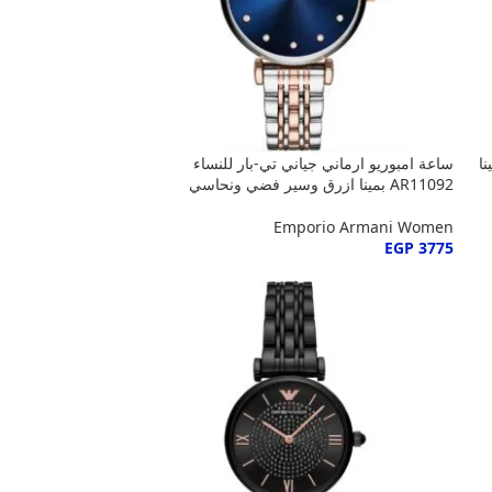
لنساء AR11091 بمينا
ساعة امبوريو ارماني جياني تي-بار للنساء
AR11092 بمينا ازرق وسير فضي ونحاسي
Emporio Armani Women
EGP
3775