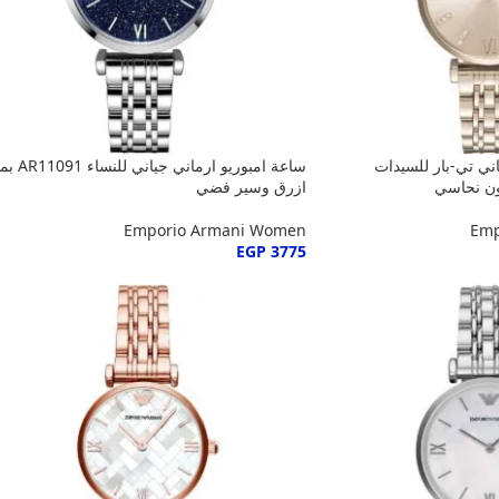
اني تي-بار للسيدات
ساعة امبوريو ارماني جياني ل
ازرق وسير فضي
Emporio Armani Women
Emp
EGP
3775