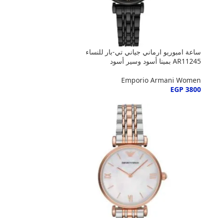
ساعة امبوريو ارماني جياني تي-بار للنساء
AR11245 بمينا أسود وسير أسود
Emporio Armani Women
EGP
3800