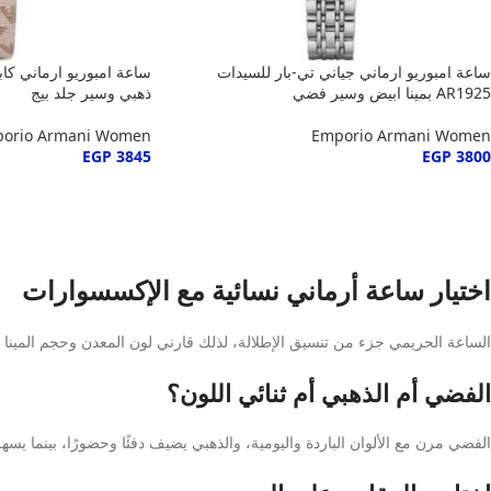
ساعة امبوريو ارماني جياني تي-بار للسيدات
AR1925 بمينا ابيض وسير فضي
ذهبي وسير جلد بيج
orio Armani Women
Emporio Armani Women
EGP
3845
EGP
3800
اختيار ساعة أرماني نسائية مع الإكسسوارات
الساعة الحريمي جزء من تنسيق الإطلالة، لذلك قارني لون المعدن وحجم المينا و
الفضي أم الذهبي أم ثنائي اللون؟
الفضي مرن مع الألوان الباردة واليومية، والذهبي يضيف دفئًا وحضورًا، بينما يس