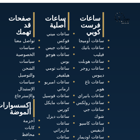
ساعات
ساعات
صفحات
فرست
أصلية
قد
كوبي
تهمك
ساعات ميني
ساعات أوميجا
فوكس
تواصل معنا
ساعات باتيك
ساعات جيس
سياسات
فيليب
ساعات هوجو
الخصوصية
ساعات هوبلت
بوس
سياسات
ساعات روجر
ساعات تومي
الشحن
ديبوس
هيلفيغر
والتوصيل
ساعات تاغ
ساعات امبريو
سياسات
هوير
ارماني
الإستبدال
ساعات بانيراي
ساعات فوسيل
والإسترجاع
ساعات رولكس
ساعات مايكل
إكسسوارات
ساعات جي
كورس
الموضة
شوك
ساعات ديزل
أحزمة
ساعات كاسيو
ساعات
كابات
أديفيس
مازيراتي
محافظ
ساعات اوديمار
ساعات