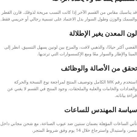
قد يناسبك مقاس من القسم الآخر إذا كانت النسب مريحة لذوقك. قارن القطر
والسمك والوزن وطول السوار بدل الاعتماد على تسمية رجالي أو حريمي فقط.
لون المعدن يغير الإطلالة
الفضي أكثر حيادًا، والذهبي لافت، والمزج بين لونين يسهل التنسيق. انظر إلى
المينا والإطار والسوار معًا ومع الإكسسوارات التي ترتديها.
تحقق من الأصالة والوظائف
استخدم رقم MK الكامل وتوصيف المنتج لمراجعة نوع النسخة والحركة
والعدادات والخامات والعلبة والملحقات. وجود المنتج في القسم لا يغني عن
قراءة بياناته.
سياسة المهندس للساعات
تأتي الساعات المؤهلة بضمان سنتين ضد عيوب الصناعة، مع شحن مجاني داخل
مصر، واستبدال واسترجاع خلال 14 يوم وفق شروط المتجر.