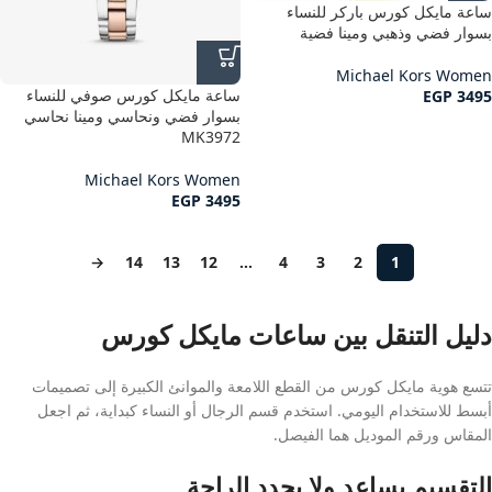
ساعة مايكل كورس باركر للنساء
بسوار فضي وذهبي ومينا فضية
Michael Kors Women
ساعة مايكل كورس صوفي للنساء
EGP
3495
بسوار فضي ونحاسي ومينا نحاسي
MK3972
Michael Kors Women
EGP
3495
→
14
13
12
…
4
3
2
1
دليل التنقل بين ساعات مايكل كورس
تتسع هوية مايكل كورس من القطع اللامعة والموانئ الكبيرة إلى تصميمات
أبسط للاستخدام اليومي. استخدم قسم الرجال أو النساء كبداية، ثم اجعل
المقاس ورقم الموديل هما الفيصل.
التقسيم يساعد ولا يحدد الراحة