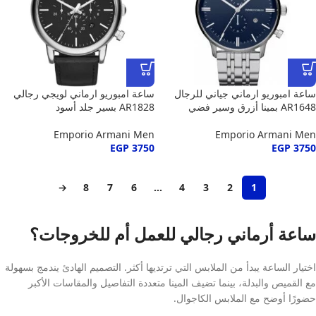
ساعة امبوريو ارماني جياني للرجال
ساعة امبوريو ارماني لويجي رجالي
AR1648 بمينا أزرق وسير فضي
AR1828 بسير جلد أسود
Emporio Armani Men
Emporio Armani Men
EGP
3750
EGP
3750
→
8
7
6
…
4
3
2
1
ساعة أرماني رجالي للعمل أم للخروجات؟
اختيار الساعة يبدأ من الملابس التي ترتديها أكثر. التصميم الهادئ يندمج بسهولة
مع القميص والبدلة، بينما تضيف المينا متعددة التفاصيل والمقاسات الأكبر
حضورًا أوضح مع الملابس الكاجوال.