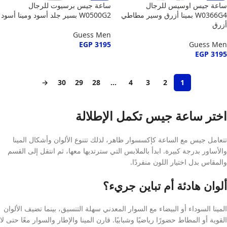
ساعة جيس اوسيس للرجال
ساعة جيس برسيوت للرجال
W0366G4 بمينا أزرق وسير مطاطي
W0500G2 بسير جلد أسود ومينا أسود
أزرق
Guess Men
EGP
3195
Guess Men
EGP
3195
→
30
29
28
…
4
3
2
1
اختر ساعة جيس تكمل الإطلالة
تتعامل جيس مع الساعة كإكسسوار ظاهر، لذلك تتنوع الألوان وأشكال المينا
والأساور بدرجة كبيرة. ابدأ بالملابس التي سترتديها معها، ثم انتقل إلى القسم
والمقاس بدل اختيار اللون منفردًا.
ألوان هادئة أم تباين جريء؟
المينا السوداء أو البيضاء مع السوار المعدني سهلة التنسيق، بينما تضيف الألوان
القوية أو المطاط حضورًا رياضيًا وشبابيًا. قارن المينا والإطار والسوار معًا حتى لا