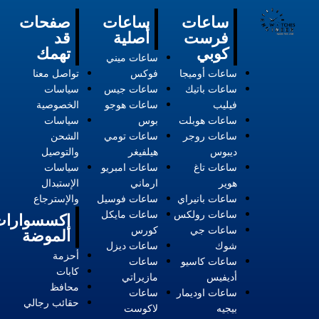
ساعات
ساعات
صفحات
فرست
أصلية
قد
كوبي
تهمك
ساعات ميني
ساعات أوميجا
فوكس
تواصل معنا
ساعات باتيك
ساعات جيس
سياسات
فيليب
ساعات هوجو
الخصوصية
ساعات هوبلت
بوس
سياسات
ساعات روجر
ساعات تومي
الشحن
ديبوس
هيلفيغر
والتوصيل
ساعات تاغ
ساعات امبريو
سياسات
هوير
ارماني
الإستبدال
ساعات بانيراي
ساعات فوسيل
والإسترجاع
ساعات رولكس
ساعات مايكل
إكسسوارات
ساعات جي
كورس
الموضة
شوك
ساعات ديزل
أحزمة
ساعات كاسيو
ساعات
كابات
أديفيس
مازيراتي
محافظ
ساعات اوديمار
ساعات
حقائب رجالي
بيجيه
لاكوست