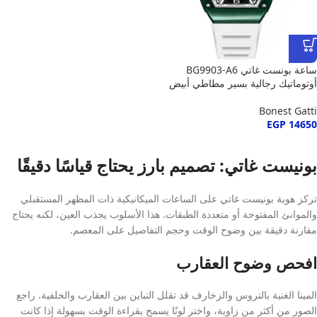
ساعة بونست غاتي BG9903-A6
أوتوماتيك رجالية بسير مطاطي أبيض
Bonest Gatti
EGP
14650
بونيست غاتي: تصميم بارز يحتاج قياسًا دقيقًا
تركز هوية بونيست غاتي على الساعات الميكانيكية ذات المظهر المستقبلي
والموانئ المفتوحة أو متعددة الطبقات. هذا الأسلوب يجذب العين، لكنه يحتاج
مقارنة دقيقة بين وضوح الوقت وحجم التفاصيل على المعصم.
افحص وضوح العقارب
المينا الغنية بالتروس والزخارف قد تقلل التباين بين العقارب والخلفية. راجع
الصور من أكثر من زاوية، واختر لونًا يسمح بقراءة الوقت بسهولة إذا كانت