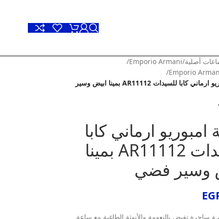
عات أصلية
/
Emporio Armani
/
/
Emporio Arma
ساعة امبوريو ارماني كابا للسيدات AR11112 بمينا ابيض وسير
امبوريو ارماني كابا
للسيدات AR11112 بمينا
 وسير فضي
EG
ـة ساحرة تفيض بالنعومة والأنوثة الطاغية مع ساعة