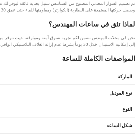
تم تصميم السوار المعدني المصنوع من الستانلس ستيل بعناية فائقة ليوفر لك تج
وبفضل حركتها المعتمدة على البطارية (الكوارتز) ومقاومتها للماء حتى عمق 30 متراً، توفر الساعة أداءً عملياً دقيقاً وموثوقاً يعتمد عليه في مختلف الظروف اليومية.
لماذا تثق في ساعات المهندس؟
نحن في محلات المهندس نضمن لكم تجربة تسوق آمنة وموثوقة، حيث تتوفر ميزة ف
إلى إمكانية الاستبدال خلال 30 يوماً بشرط عدم إزالة الغلاف البلاستيكي الواقي.
المواصفات الكاملة للساعة
الماركة
نوع الموديل
النوع
شكل الساعه