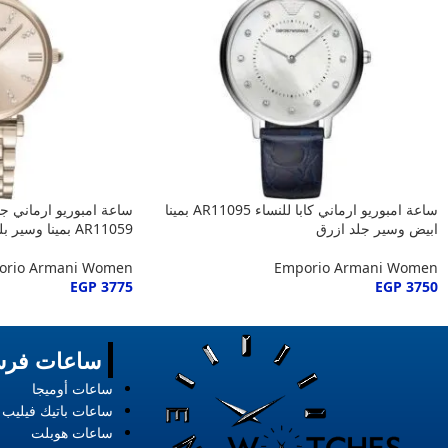
ساعة امبوريو ارماني كابا للنساء AR11095 بمينا
ساعة امبوريو ارماني جي
ابيض وسير جلد ازرق
AR11059 بمينا وسير بلون نحاسي
orio Armani Women
Emporio Armani Women
EGP
3775
EGP
3750
ساعات فرس
ساعات أوميجا
ساعات باتيك فيليب
ساعات هوبلت