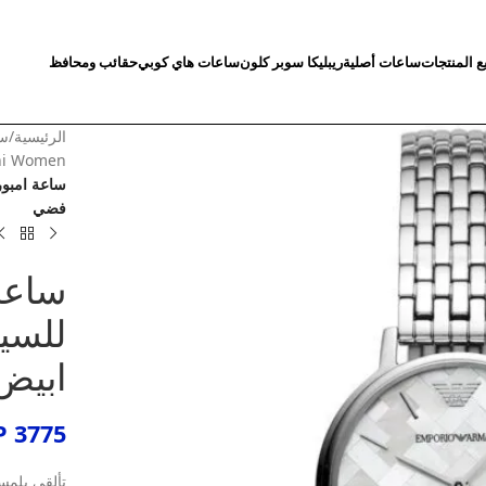
ع المنتجات
ساعات أصلية
ريبليكا سوبر كلون
ساعات هاي كوبي
حقائب ومحافظ
الرئيسية
/
سا
ni Women
فضي
ساعة 
ابيض
P
3775
تألقي بلمس