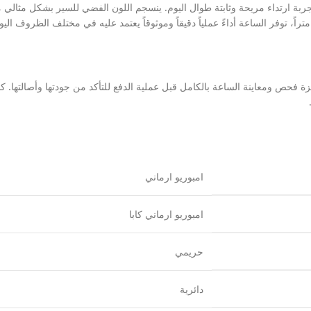
ربة ارتداء مريحة وثابتة طوال اليوم. ينسجم اللون الفضي للسير بشكل مثالي مع
حص ومعاينة الساعة بالكامل قبل عملية الدفع للتأكد من جودتها وأصالتها. ك
امبوريو ارماني
امبوريو ارماني كابا
حريمي
دائرية