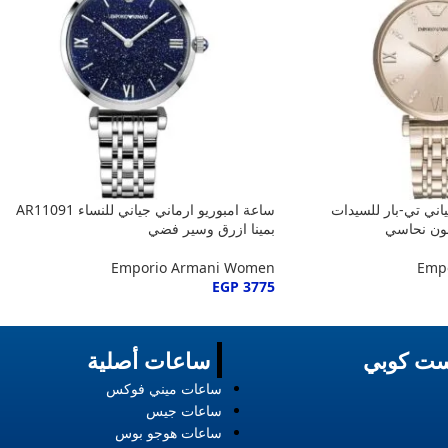
اني تي-بار للسيدات
ساعة امبوريو ارماني جياني للنساء AR11091
بمينا ازرق وسير فضي
Emporio Armani Women
Emp
EGP
3775
ت كوبي
ساعات أصلية
ساعات ميني فوكس
ساعات جيس
ساعات هوجو بوس