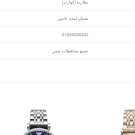
بطارية (كوارتز)
ضمان لمدة عامين
01004088342
جميع محافظات مصر