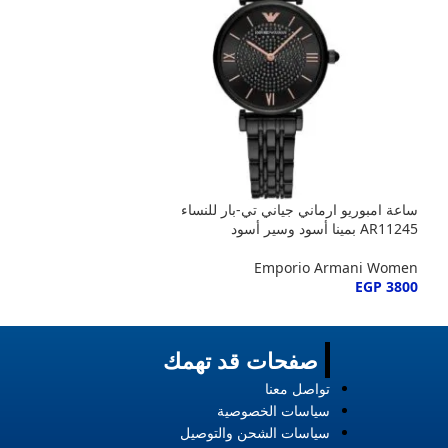
ساعة امبوريو ارماني جياني تي-بار للنساء
ساعة امبوريو ارماني
AR11245 بمينا أسود وسير أسود
فضي ونحاسي
o Armani Women
Emporio Armani Women
EGP
3845
EGP
3800
صفحات قد تهمك
تواصل معنا
سياسات الخصوصية
سياسات الشحن والتوصيل