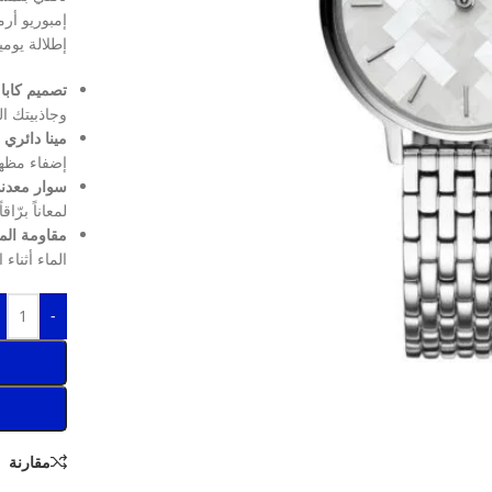
إمبوريو أرم
إطلالة يومي
تصميم كابا 
وجاذبيتك ا
مينا دائري 
إضفاء مظه
سوار معدن
لمعاناً برّ
مقاومة الماء حت
الماء أثناء
-
مقارنة