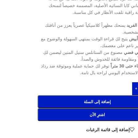
اني كابا النسائية الأصلية، المصممة خصيصاً لتمنحك
ة راقية تلفت الأنظار في كل مناسبة.
الفريد
يمنحك مظهراً كلاسيكياً عصرياً يعزز من أناقتك
لشخصية.
أبيض
يتيح لكِ قراءة الوقت بمنتهى السهولة والوضوح مع
ر ناعم على معصمك.
ي فضي
مصنوع من الستانلس ستيل المتين ليضمن لكِ
اقاً ومقاومة فائقة للخدوش والصدأ.
ى 30 متراً
توفر لكِ حماية عملية وموثوقة ضد رذاذ
 الاستخدام اليومي لراحة بال تامة.
+
إضافة إلى السلة
اشترِ الآن
إضافة إلى قائمة الرغبات