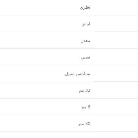
نظري
ابيض
معدن
فضي
ستانلس ستيل
32 مم
6 مم
30 متر