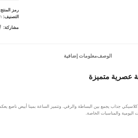
رمز المنتج
التصنيف:
n
مشاركة:
الوصف
معلومات إضافية
الة عصرية متميزة
ماني للسيدات أصلية موديل كابا AR11112 بتصميم دائري كلاسيكي جذاب يجمع بين البساطة والرقي. وتتميز السا
 اليومية والمناسبات الخاصة.