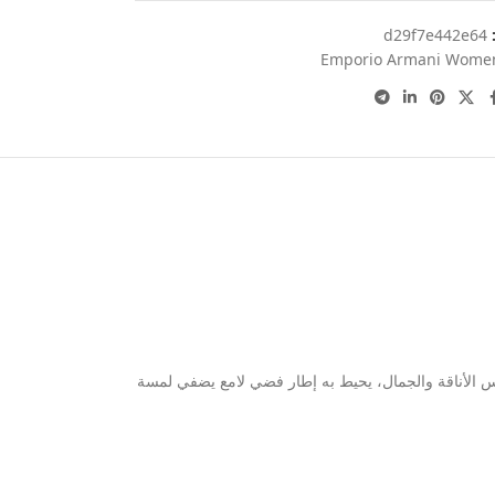
:
d29f7e442e64
Emporio Armani Wome
عة بمينا أبيض ناصع يعكس الأناقة والجمال، يحيط به إطار فضي لامع يضفي لمسة