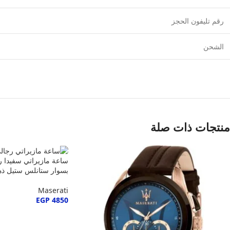
رقم تليفون الحجز
الشحن
منتجات ذات صلة
بسوار ستانلس ستيل ذه
Maserati
EGP
4850