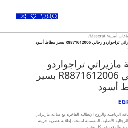
عات أصلية
/
Maserati
/
واردو رجالي R8871612006 بسير مطاط أسود
مازيراتي تراجواردو
رجالي R8871612006 بسير
 أسود
EG
ناقة الرياضية والروح الإيطالية الفاخرة مع ساعة مازيراتي
الرجالية الأصلية، المصممة لتمنحك إطلالة عصرية جريئة
تميز والرقي في كل وقت.