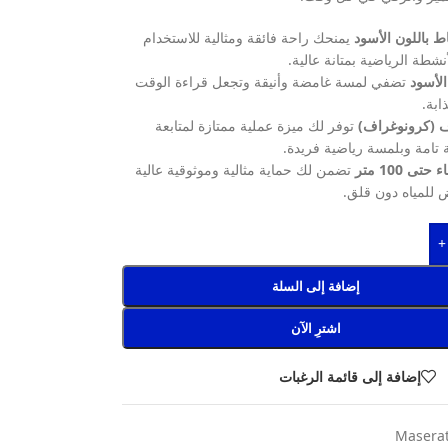
 باللون الأسود
يمنحك راحة فائقة ومثالية للاستخدام
نشطة الرياضية بمتانة عالية.
الأسود
تضفي لمسة غامضة وأنيقة وتجعل قراءة الوقت
بة.
ف (كرونوغراف)
توفر لك ميزة عملية ممتازة لمتابعة
 تامة وبلمسة رياضية فريدة.
تى 100 متر
تضمن لك حماية مثالية وموثوقية عالية
ض للمياه دون قلق.
+
إضافة إلى السلة
اشترِ الآن
إضافة إلى قائمة الرغبات
Maserat