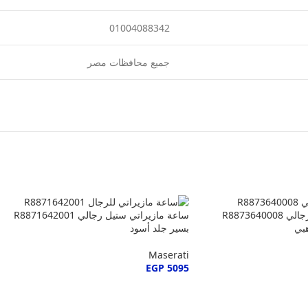
01004088342
جميع محافظات مصر
ساعة مازيراتي سفيدا رجالي R8873640008
ساعة مازيراتي ستيل رجالي R8871642001
بي
بسير جلد أسود
Maserati
EGP
5095