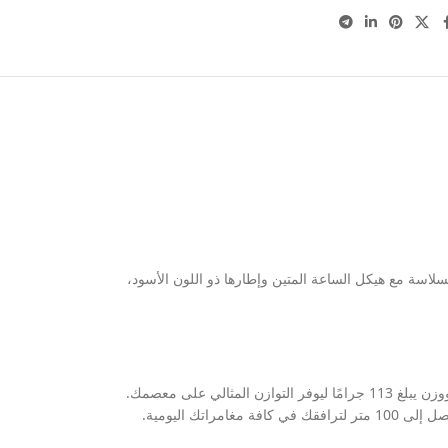
بسلاسة مع هيكل الساعة المتين وإطارها ذو اللون الأسود،
تم تصميم الساعة لتوفر تجربة ارتداء مثالية ومريحة طوال اليوم بفضل السير المطاطي الفاخر بعرض 22 مم، مع هيكل متناسق بقطر 45 مم وسُمك 12.7 مم ووزن يبلغ 113 جرامًا ليوفر التوازن المثالي على معصمك.
ك اليومية.