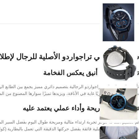
ساعة مازيراتي تراجواردو الأصلية للرجال لإطل
تصميم إيطالي أنيق يعكس الفخامة
تأتي ساعة مازيراتي تراجواردو الرجالية بتصميم دائري مميز يجمع بين الطابع الر
مما يمنحها مظهرًا عصريًا غاية في الأناقة، ويزيدها تميزًا سوارها المصنوع من ال
تجربة ارتداء مريحة وأداء عملي يعتمد عليه
تمنحك الساعة قيمة عملية فائقة بفضل حركتها الدقيقة التي تعمل بالبطارية (كوارتز)، وميزة ساعة ال