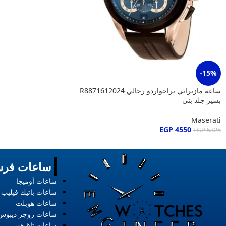
-15%
ساعة مازيراتي تراجواردو رجالي R8871612024
بسير جلد بني
Maserati
EGP
4550
EGP
5325
ساعات فرس
ساعات أوميجا
ساعات باتيك فيليب
ساعات هوبلت
ساعات روجر ديبوس
ساعات تاغ هوير