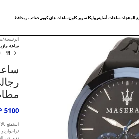
ع المنتجات
ساعات أصلية
ريبليكا سوبر كلون
ساعات هاي كوبي
حقائب ومحافظ
الرئيسية
/
سا
ساعة مازيراتي تراج
ساعة 
مطاط
P
5100
استمتع بالأ
تراجواردو 
تعبر عن ال