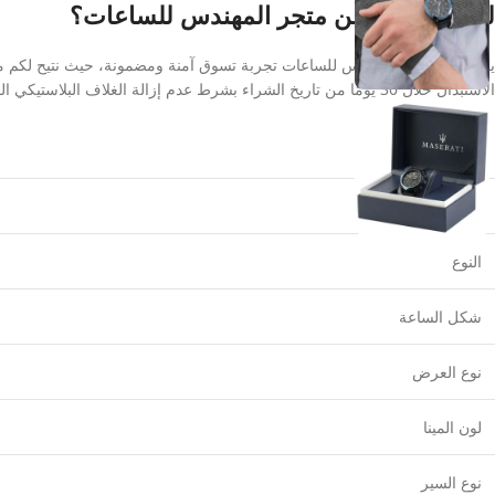
لماذا تشتري من متجر المهندس للساعات؟
يقدم لكم متجر المهندس للساعات تجربة تسوق آمنة ومضمونة، حيث نتيح لكم معا
الاستبدال خلال 30 يومًا من تاريخ الشراء بشرط عدم إزالة الغلاف البلاستيكي الواقي.
الماركة
نوع الموديل
النوع
شكل الساعة
نوع العرض
لون المينا
نوع السير