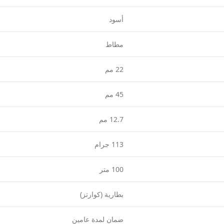
أسود
مطاط
22 مم
45 مم
12.7 مم
113 جرام
100 متر
بطارية (كوارتز)
ضمان لمدة عامين