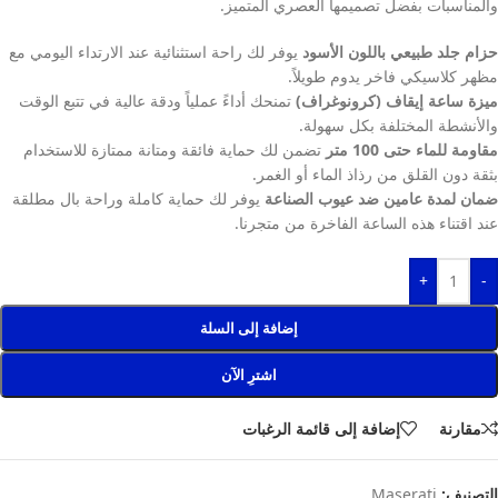
والمناسبات بفضل تصميمها العصري المتميز.
حزام جلد طبيعي باللون الأسود
يوفر لك راحة استثنائية عند الارتداء اليومي مع
مظهر كلاسيكي فاخر يدوم طويلاً.
ميزة ساعة إيقاف (كرونوغراف)
تمنحك أداءً عملياً ودقة عالية في تتبع الوقت
والأنشطة المختلفة بكل سهولة.
مقاومة للماء حتى 100 متر
تضمن لك حماية فائقة ومتانة ممتازة للاستخدام
بثقة دون القلق من رذاذ الماء أو الغمر.
ضمان لمدة عامين ضد عيوب الصناعة
يوفر لك حماية كاملة وراحة بال مطلقة
عند اقتناء هذه الساعة الفاخرة من متجرنا.
+
-
إضافة إلى السلة
اشترِ الآن
مقارنة
إضافة إلى قائمة الرغبات
التصنيف:
Maserati