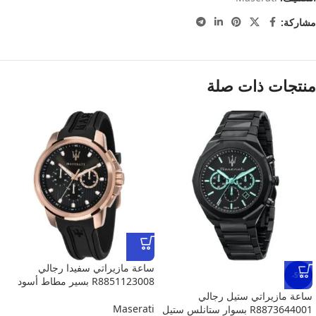
مشاركة:
منتجات ذات صلة
ساعة مازيراتي سفيدا رجالي
-5%
R8851123008 بسير مطاط أسود
ساعة مازيراتي ستيل رجالي
Maserati
R8873644001 بسوار ستانلس ستيل