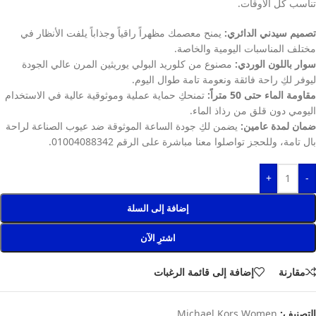
تناسب كل الأوقات.
تصميم سيدني الدائري:
يمنح معصمك مظهراً راقياً وجذاباً يلفت الأنظار في
مختلف المناسبات اليومية والخاصة.
سوار باللون الوردي:
مصنوع من كلوريد البولي يوريثين المرن عالي الجودة
ليوفر لكِ راحة فائقة ونعومة تامة طوال اليوم.
مقاومة الماء حتى 50 متراً:
تمنحكِ حماية عملية وموثوقية عالية في الاستخدام
اليومي دون قلق من رذاذ الماء.
ضمان لمدة عامين:
يضمن لكِ جودة الساعة الموثوقة ضد عيوب الصناعة لراحة
بال تامة، وللحجز تواصلوا معنا مباشرة على الرقم 01004088342.
+
-
إضافة إلى السلة
اشترِ الآن
مقارنة
إضافة إلى قائمة الرغبات
التصنيف:
Michael Kors Women