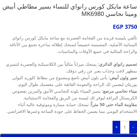
ساعة مايكل كورس رانواي للنساء بسير مطاطي أبيض
ومينا نحاسي MK6980
EGP
3750
تألقي بلمسة فريدة من الفخامة العصرية مع ساعة مايكل كورس رانواي
النسائية الأصلية، المصممة خصيصاً لتمنحك إطلالة ساحرة تجمع بين الأناقة
والراحة المثالية في جميع الأوقات والمناسبات.
تصميم رانواي الدائري:
يمنحك ميزاناً مثالياً بين الكلاسيكية والعصرية لتتميزي
بمظهر لافت وجذاب يعبر عن رقي ذوقك.
سير ولون أبيض:
يأتي بلون أبيض ناصع ومصنوع من مطاط كلوريد البولي
يوريثان ليضمن لك الراحة والنعومة الفائقة على معصمك طوال اليوم.
ميناء نحاسي مرصع:
يتميز الميناء بلونه النحاسي الأنيق والمزين بفصوص
الكريستال البراقة ليوفر لك لمسة من البريق والفخامة الاستثنائية.
مقاومة الماء حتى 50 متراً:
تمنحك حماية ممتازة وموثوقية عالية أثناء
الاستخدام اليومي مما يضمن الحفاظ على جودة الساعة وعمرها الافتراضي.
+
-