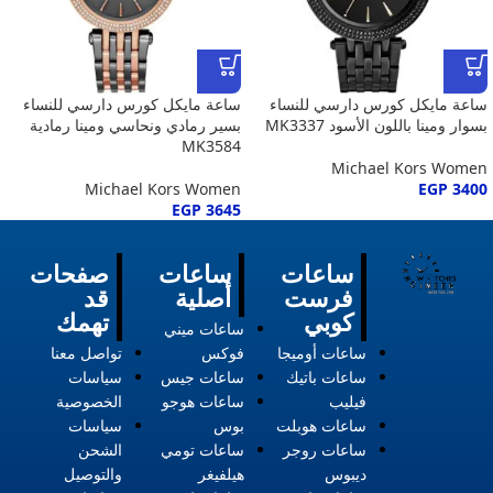
ساعة مايكل كورس دارسي للنساء
ساعة مايكل كورس دارسي للنساء
بسوار ومينا باللون الأسود MK3337
بسير رمادي ونحاسي ومينا رمادية
MK3584
Michael Kors Women
Michael Kors Women
EGP
3400
EGP
3645
ساعات
ساعات
صفحات
فرست
أصلية
قد
كوبي
تهمك
ساعات ميني
ساعات أوميجا
فوكس
تواصل معنا
ساعات باتيك
ساعات جيس
سياسات
فيليب
ساعات هوجو
الخصوصية
ساعات هوبلت
بوس
سياسات
ساعات روجر
ساعات تومي
الشحن
ديبوس
هيلفيغر
والتوصيل