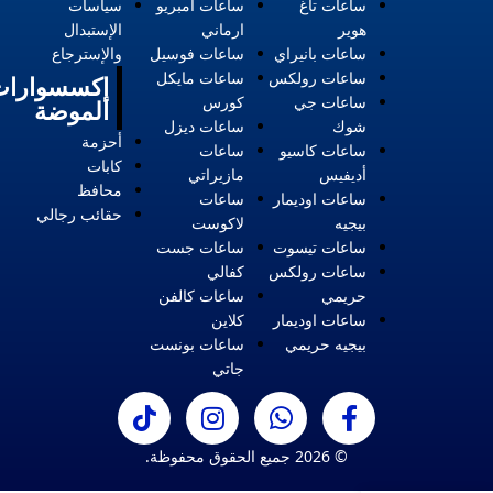
ساعات تاغ
ساعات امبريو
سياسات
هوير
ارماني
الإستبدال
ساعات بانيراي
ساعات فوسيل
والإسترجاع
ساعات رولكس
ساعات مايكل
إكسسوارات
ساعات جي
كورس
الموضة
شوك
ساعات ديزل
أحزمة
ساعات كاسيو
ساعات
كابات
أديفيس
مازيراتي
محافظ
ساعات اوديمار
ساعات
حقائب رجالي
بيجيه
لاكوست
ساعات تيسوت
ساعات جست
ساعات رولكس
كفالي
حريمي
ساعات كالفن
ساعات اوديمار
كلاين
بيجيه حريمي
ساعات بونست
جاتي
© 2026 جميع الحقوق محفوظة.