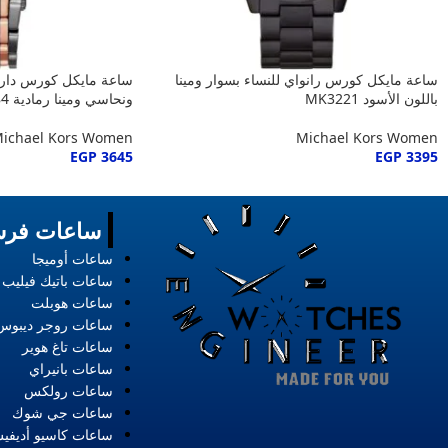
ساعة مايكل كورس رانواي للنساء بسوار ومينا
ساعة مايكل كورس دارس
باللون الأسود MK3221
ونحاسي ومينا رمادية MK3584
ichael Kors Women
Michael Kors Women
EGP
3645
EGP
3395
ساعات فرس
ساعات أوميجا
ساعات باتيك فيليب
ساعات هوبلت
ساعات روجر ديبوس
ساعات تاغ هوير
ساعات بانيراي
ساعات رولكس
ساعات جي شوك
ساعات كاسيو أديفي