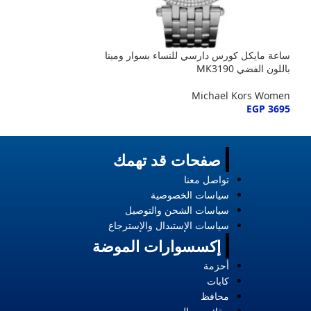
ساعة مايكل كورس دارسي للنساء بسوار ومينا
ساعة مايكل كورس كا
باللون الفضي MK3190
ومينا أسود MK3338
hael Kors Women
Michael Kors Women
EGP
3695
EGP
3695
صفحات قد تهمك
تواصل معنا
سياسات الخصوصية
سياسات الشحن والتوصيل
سياسات الإستبدال والإسترجاع
إكسسوارات الموضة
أحزمة
كابات
محافظ