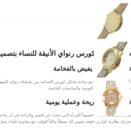
ساعة مايكل كورس رنواي الأنيقة للنساء بتصم
تصميم عصري يفيض بالفخامة
تألقي بإطلالة استثنائية مع ساعة مايكل كورس النسائية من تشكيلة رنواي الشهير
تلائم مختلف الإطلالات اليومية والمناسبات الخاصة.
تجربة ارتداء مريحة وعملية يومية
تم تصميم هذه الساعة خصيصاً للمرأة التي تبحث عن التميز والراحة في آن واحد
بحركة بطارية كوارتز دقيقة تضمن لكِ ضبطاً مثالياً للوقت مع مقاومة للماء تصل إلى 50 متراً لتناسب الاستخدام اليومي ب