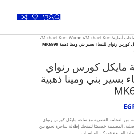
عات أصلية
/
Michael Kors
/
Michael Kors Women
/
كورس رنواي للنساء بسير بني ومينا ذهبية MK6999
 مايكل كورس رنواي
ء بسير بني ومينا ذهبية
MK6
EG
ة من الفخامة العصرية مع ساعة مايكل كورس رنواي
لأصلية، المصممة خصيصًا لتمنحك إطلالة ساحرة تجمع بين
عملية الفريدة في كل المناسبات.