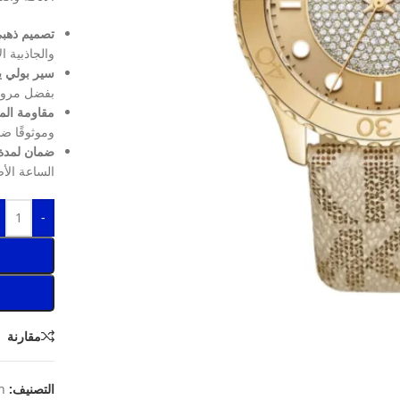
تصميم ذهبي
والجاذبية ا
سير بولي يو
بفضل مرونته
مقاومة الماء حتى
وموثوقًا ضد
ضمان لمدة 
الساعة الأص
-
مقارنة
التصنيف:
n