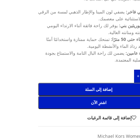
 فاخر:
يضفي لون المينا والإطار الذهبي لمسة من الرقي
لاستثنائية على معصمك.
ريثين بني:
يوفر لك راحة فائقة أثناء الارتداء اليومي
 ومتانته العالية.
 50 مترًا:
تمنحك حماية ممتازة واستخدامًا آمنًا
 رذاذ الماء والأنشطة اليومية.
عامين:
يضمن لك راحة البال التامة والاستمتاع بجودة
لية المعتمدة.
+
إضافة إلى السلة
اشترِ الآن
إضافة إلى قائمة الرغبات
Michael Kors Wome