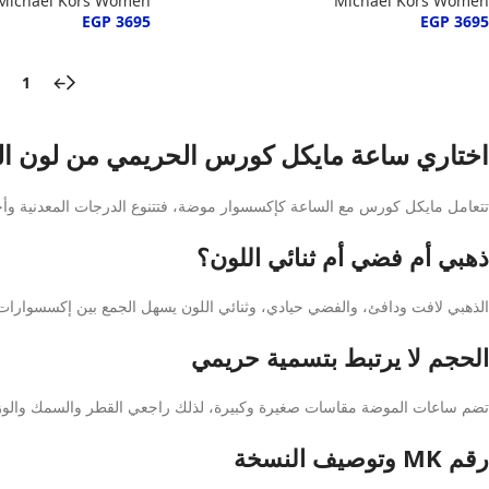
Michael Kors Women
Michael Kors Women
EGP
3695
EGP
3695
1
←
اختاري ساعة مايكل كورس الحريمي من لون ا
تتعامل مايكل كورس مع الساعة كإكسسوار موضة، فتتنوع الدرجات المعدنية وأحجام ا
ذهبي أم فضي أم ثنائي اللون؟
الذهبي لافت ودافئ، والفضي حيادي، وثنائي اللون يسهل الجمع بين إكسسوارات مخ
الحجم لا يرتبط بتسمية حريمي
تضم ساعات الموضة مقاسات صغيرة وكبيرة، لذلك راجعي القطر والسمك والوزن و
رقم MK وتوصيف النسخة