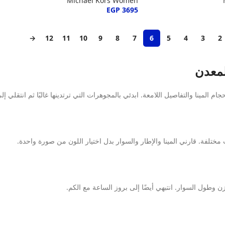
Michael Kors Women
EGP
3695
→
12
11
10
9
8
7
6
5
4
3
2
لمعدن
لمينا والتفاصيل اللامعة. ابدئي بالمجوهرات التي ترتدينها غالبًا ثم انتقلي إل
تلفة. قارني المينا والإطار والسوار بدل اختيار اللون من صورة واحدة.
طول السوار. انتبهي أيضًا إلى بروز الساعة مع الكم.