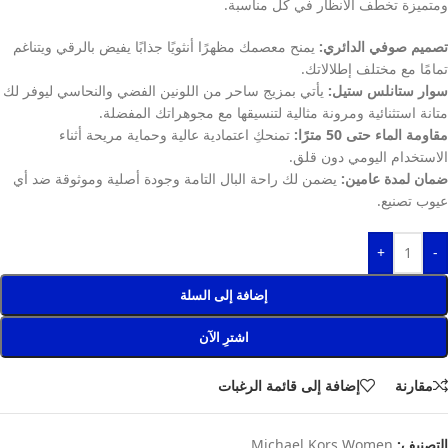
ومتميزة تخطف الأنظار في كل مناسبة.
تصميم صوفي الدائري:
يمنح معصمك مظهرًا أنثويًا جذابًا يفيض بالرقي ويتناغم
تمامًا مع مختلف إطلالاتك.
سوار ستانلس ستيل:
يأتي بمزيج ساحر من اللونين الفضي والنحاسي ليوفر لك
متانة استثنائية ومرونة مثالية لتنسيقها مع مجوهراتك المفضلة.
مقاومة الماء حتى 50 مترًا:
تمنحكِ اعتمادية عالية وحماية مريحة أثناء
الاستخدام اليومي دون قلق.
ضمان لمدة عامين:
يضمن لك راحة البال التامة وجودة أصلية وموثوقة ضد أي
عيوب تصنيع.
+
-
إضافة إلى السلة
اشترِ الآن
مقارنة
إضافة إلى قائمة الرغبات
التصنيف:
Michael Kors Women