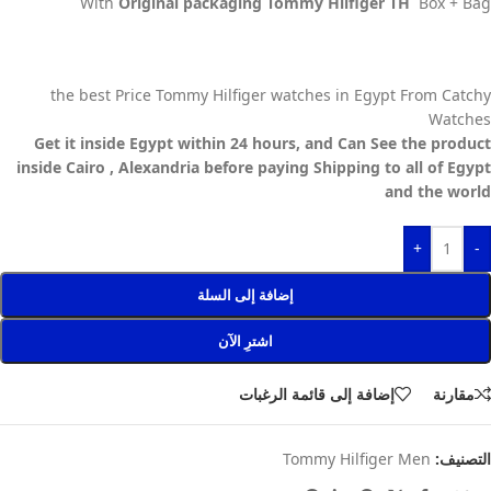
With
Original packaging Tommy Hilfiger TH
Box + Bag
the best Price Tommy Hilfiger watches in Egypt From Catchy
Watches
Get it inside Egypt within 24 hours, and Can See the product
inside Cairo , Alexandria before paying Shipping to all of Egypt
and the world
+
-
إضافة إلى السلة
اشترِ الآن
مقارنة
إضافة إلى قائمة الرغبات
التصنيف:
Tommy Hilfiger Men