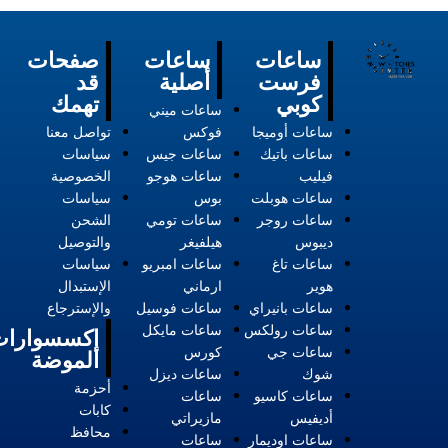
ساعات
ساعات
صفحات
فرست
أصلية
قد
كوبي
تهمك
ساعات ميني
ساعات أوميجا
فوكس
تواصل معنا
ساعات باتيك
ساعات جيس
سياسات
فيليب
ساعات هوجو
الخصوصية
ساعات هوبلت
بوس
سياسات
ساعات روجر
ساعات تومي
الشحن
ديبوس
هيلفيغر
والتوصيل
ساعات تاغ
ساعات امبريو
سياسات
هوير
ارماني
الإستبدال
ساعات بانيراي
ساعات فوسيل
والإسترجاع
ساعات رولكس
ساعات مايكل
إكسسوارات
ساعات جي
كورس
الموضة
شوك
ساعات ديزل
أحزمة
ساعات كاسيو
ساعات
كابات
أديفيس
مازيراتي
محافظ
ساعات اوديمار
ساعات