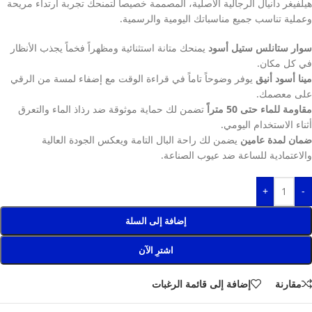
هيلفيغر دانيال الرجالية الأصلية، المصممة خصيصاً لتمنحك تجربة ارتداء مريحة
وعملية تناسب جميع مناسباتك اليومية والرسمية.
سوار ستانلس ستيل أسود
يمنحك متانة استثنائية ومظهراً فخماً يجذب الأنظار
في كل مكان.
مينا أسود أنيق
يوفر وضوحاً تاماً في قراءة الوقت مع إضفاء لمسة من الرقي
على معصمك.
مقاومة للماء حتى 50 متراً
تضمن لك حماية موثوقة ضد رذاذ الماء والتعرق
أثناء الاستخدام اليومي.
ضمان لمدة عامين
يضمن لك راحة البال التامة ويعكس الجودة العالية
والاعتمادية للساعة ضد عيوب الصناعة.
+
-
إضافة إلى السلة
اشترِ الآن
مقارنة
إضافة إلى قائمة الرغبات