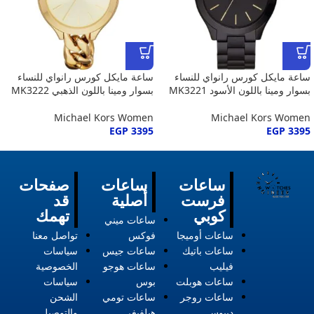
ساعة مايكل كورس رانواي للنساء
ساعة مايكل كورس رانواي للنساء
بسوار ومينا باللون الأسود MK3221
بسوار ومينا باللون الذهبي MK3222
Michael Kors Women
Michael Kors Women
EGP
3395
EGP
3395
ساعات
ساعات
صفحات
فرست
أصلية
قد
كوبي
تهمك
ساعات ميني
ساعات أوميجا
فوكس
تواصل معنا
ساعات باتيك
ساعات جيس
سياسات
فيليب
ساعات هوجو
الخصوصية
ساعات هوبلت
بوس
سياسات
ساعات روجر
ساعات تومي
الشحن
ديبوس
هيلفيغر
والتوصيل