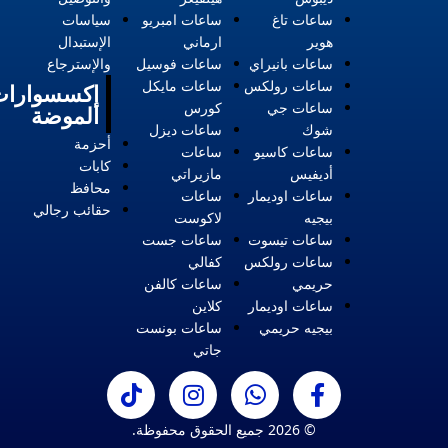
ساعات تاغ
ساعات امبريو
سياسات
هوير
ارماني
الإستبدال
ساعات بانيراي
ساعات فوسيل
والإسترجاع
ساعات رولكس
ساعات مايكل
إكسسوارات
ساعات جي
كورس
الموضة
شوك
ساعات ديزل
أحزمة
ساعات كاسيو
ساعات
كابات
أديفيس
مازيراتي
محافظ
ساعات اوديمار
ساعات
حقائب رجالي
بيجيه
لاكوست
ساعات تيسوت
ساعات جست
ساعات رولكس
كفالي
حريمي
ساعات كالفن
ساعات اوديمار
كلاين
بيجيه حريمي
ساعات بونست
جاتي
© 2026 جميع الحقوق محفوظة.