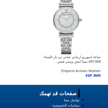
ساعة امبوريو ارماني جياني تي-بار للنساء
ساعة امبوريو ارماني
AR1908 بمينا ابيض وسير فضي
AR80035 بمينا ابيض وسير فضي ونحاسي
o Armani Women
Emporio Armani Women
EGP
3845
EGP
3845
صفحات قد تهمك
تواصل معنا
سياسات الخصوصية