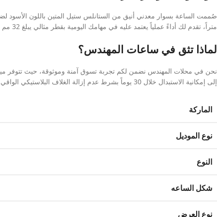
متراً، تقدم لك أداءً عملياً يعتمد عليه في مهامك اليومية بقطر مثالي يبلغ 32 مم وسُمك 8 مم وبوزن خفيف يصل إلى 68 جراماً.
لماذا تثق في ساعات المهندس؟
نحن في محلات المهندس نضمن لكم تجربة تسوق آمنة وموثوقة، حيث تتوفر ميزة ف
إلى إمكانية الاستبدال خلال 30 يوماً بشرط عدم إزالة الغلاف البلاستيكي الواقي.
الماركة
نوع الموديل
النوع
شكل الساعه
نوع العرض