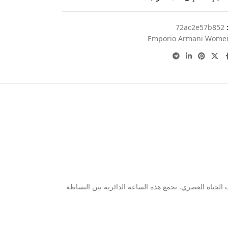
:
72ac2e57b852
Emporio Armani Wome
طابعاً غامضاً وراقياً يناسب أسلوب الحياة العصري. تجمع هذه الساعة الدائرية بين البساطة