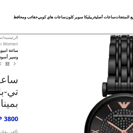
ع المنتجات
ساعات أصلية
ريبليكا سوبر كلون
ساعات هاي كوبي
حقائب ومحافظ
الرئيسية
/
سا
ni Women
وسير أسود
ساعة 
بمينا
P
3800
تألقي بجاذب