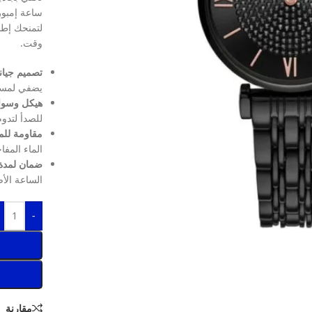
ساعة إمبور
لتمنحك إطل
وقت.
تصميم جياني
يضفي لمسة
هيكل وسوا
للصدأ لتدو
مقاومة للماء حت
الماء المف
ضمان لمدة
الساعة الأ
-
مقارنة