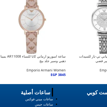
اني تي-بار للسيدات
ساعة امبوريو ارماني كابا للنساء AR11008 بمينا
ذهبي وسير جلد بيج
Emporio Armani Women
Emp
EGP
3845
ت كوبي
ساعات أصلية
ساعات ميني فوكس
ساعات جيس