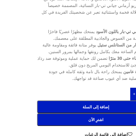
يو أرماني جياني تي-بار النسائية، المصممة خصيصاً
الة فخمة واستثنائية تعبر عن شخصيتك الفريدة في كل
 تي-بار باللون الأسود
يمنحك مظهرًا عصريًا فاخرًا
 من الغموض والجاذبية المطلقة على معصمك.
ر من الستانلس ستيل
يوفر متانة فائقة ومقاومة عالية
م الساعة معك بكامل رونقها وجمالها بمرور السنين.
ى 30 مترًا
تضمن لك حماية عملية وموثوقة ضد رذاذ
اجئ للاستخدام اليومي المريح دون قلق.
 عامين
يمنحك راحة بال تامة وثقة كاملة في جودة
صلية ضد أي عيوب صناعة قد تواجهك.
+
إضافة إلى السلة
اشترِ الآن
إضافة إلى قائمة الرغبات