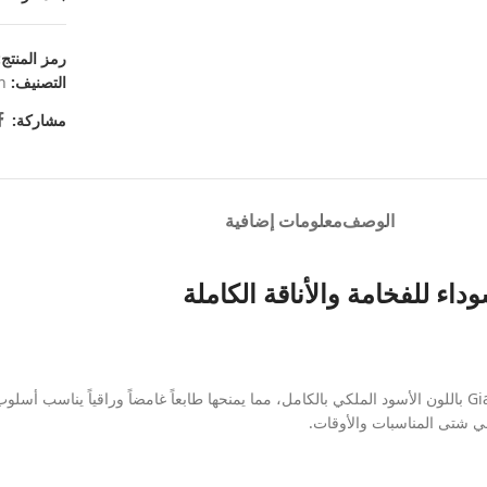
رمز المنتج
التصنيف:
n
مشاركة:
الوصف
معلومات إضافية
داء للفخامة والأناقة الكاملة
تتميز ساعة امبوريو ارماني النسائية موديل جياني تي-بار Gianni T-Bar AR11245 باللون الأسود الملكي بالكامل، مما يمنحها 
ي شتى المناسبات والأوقات.