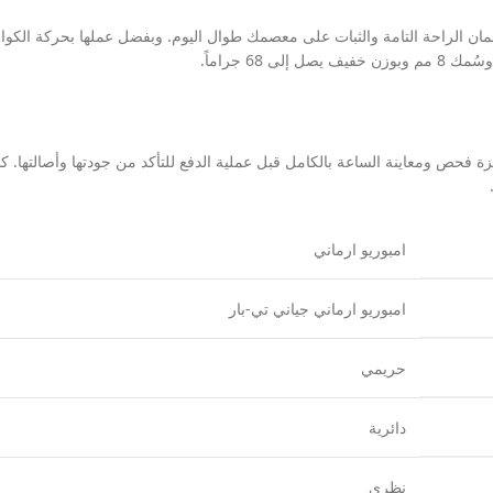
حص ومعاينة الساعة بالكامل قبل عملية الدفع للتأكد من جودتها وأصالتها. ك
امبوريو ارماني
امبوريو ارماني جياني تي-بار
حريمي
دائرية
نظري