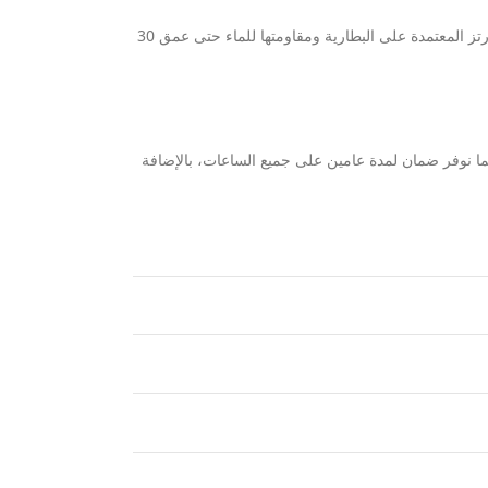
صُممت الساعة بسوار معدني أنيق من الستانلس ستيل المتين باللون الأسود لضمان الراحة التامة والثبات على معصمك طوال اليوم. وبفضل عملها بحركة الكوارتز المعتمدة على البطارية ومقاومتها للماء حتى عمق 30
ما نوفر ضمان لمدة عامين على جميع الساعات، بالإضافة