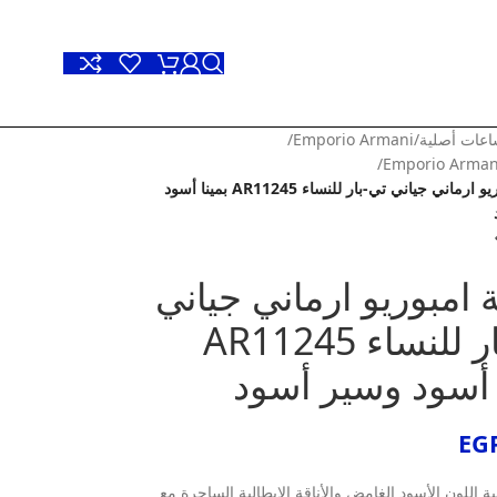
عات أصلية
/
Emporio Armani
/
/
Emporio Arma
ساعة امبوريو ارماني جياني تي-بار للنساء AR11245 بمينا أسود
امبوريو ارماني جياني
تي-بار للنساء AR11245
 أسود وسير أسود
EG
ية اللون الأسود الغامض والأناقة الإيطالية الساحرة مع