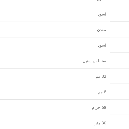
اسود
معدن
اسود
ستانلس ستيل
32 مم
8 مم
68 جرام
30 متر