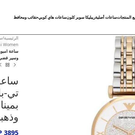
ع المنتجات
ساعات أصلية
ريبليكا سوبر كلون
ساعات هاي كوبي
حقائب ومحافظ
الرئيسية
/
سا
ni Women
وسير فضي 
ساعة 
بمين
وذهب
P
3895