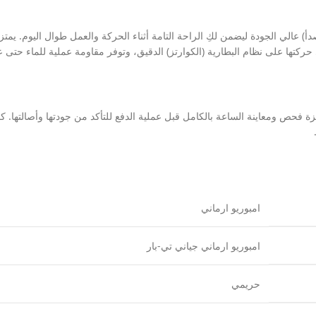
) عالي الجودة ليضمن لكِ الراحة التامة أثناء الحركة والعمل طوال اليوم. يمت
بطارية (الكوارتز) الدقيق، وتوفر مقاومة عملية للماء حتى عمق 30 متراً لتلبي احتياجاتك اليومية بكل 
ص ومعاينة الساعة بالكامل قبل عملية الدفع للتأكد من جودتها وأصالتها. كما
امبوريو ارماني
امبوريو ارماني جياني تي-بار
حريمي