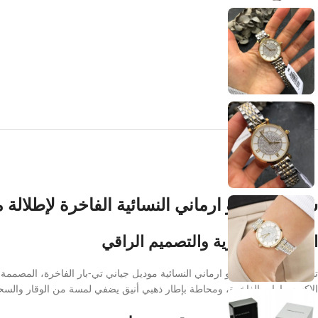
ساعة امبوريو ارماني النسائية الفاخرة لإطلالة م
الفخامة العصرية والتصميم الراقي
تألقي مع ساعة امبوريو ارماني النسائية موديل جياني تي-بار الفاخرة، المصممة
الإكسسوارات الفاخرة، ومحاطة بإطار ذهبي أنيق يضفي لمسة من الوقار والسحر 