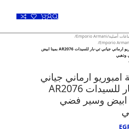
عات أصلية
/
Emporio Armani
/
/
Emporio Arma
ساعة امبوريو ارماني جياني تي-بار للسيدات AR2076 بمينا ابيض
وذهبي
امبوريو ارماني جياني
تي-بار للسيدات AR2076
ا ابيض وسير فضي
ي
EG