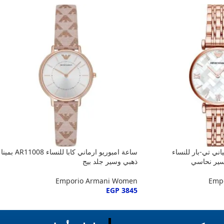
اني تي-بار للنساء
ساعة امبوريو ارماني كابا للنساء AR11008 بمينا
ذهبي وسير جلد بيج
Emporio Armani Women
Emp
EGP
3845