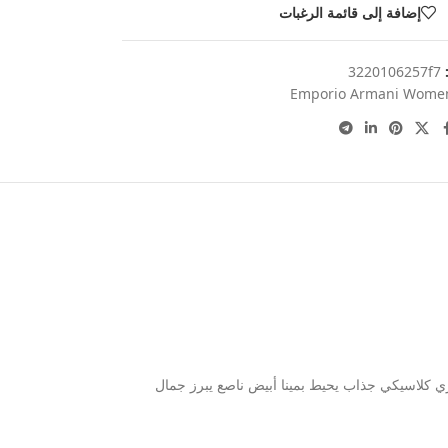
إضافة إلى قائمة الرغبات
:
3220106257f7
Emporio Armani Wome
ئري كلاسيكي جذاب يحيط بمينا أبيض ناصع يبرز جمال