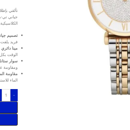
تألقي بإطلا
جياني تي-ب
الكلاسيكية 
تصميم جيان
فريد يلفت 
مينا دائري 
الوقت بكل
سوار ستانل
ومقاومة عال
مقاومة الماء حت
الماء للاست
-