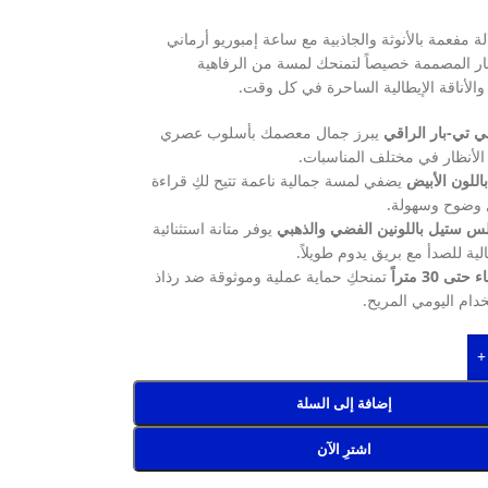
لة مفعمة بالأنوثة والجاذبية مع ساعة إمبوريو أرماني
ار المصممة خصيصاً لتمنحك لمسة من الرفاهية
والأناقة الإيطالية الساحرة في كل وقت.
ي تي-بار الراقي
يبرز جمال معصمك بأسلوب عصري
الأنظار في مختلف المناسبات.
باللون الأبيض
يضفي لمسة جمالية ناعمة تتيح لكِ قراءة
 وضوح وسهولة.
س ستيل باللونين الفضي والذهبي
يوفر متانة استثنائية
ية للصدأ مع بريق يدوم طويلاً.
ى 30 متراً
تمنحكِ حماية عملية وموثوقة ضد رذاذ
خدام اليومي المريح.
+
إضافة إلى السلة
اشترِ الآن