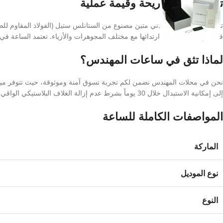
تجربة ارتداء مريحة وقيمة عملية
تتميز الساعة بسير معدني متين مصنوع من الستانلس ستيل (الفولاذ المقاوم للصدأ
فائقة وتناسقاً تاماً عند ارتدائها مع مختلف المجوهرات والأزياء. تعتمد الساعة في حركتها على نظام ال
لماذا تثق في ساعات المهندس؟
نحن في محلات المهندس نضمن لكم تجربة تسوق آمنة وموثوقة، حيث تتوفر ميزة فح
إلى إمكانية الاستبدال خلال 30 يوماً بشرط عدم إزالة الغلاف البلاستيكي الواقي.
المواصفات الكاملة للساعة
الماركة
نوع الموديل
النوع