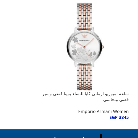
ساعة امبوريو ارماني كابا للنساء بمينا فضي وسير
ساعة امبوريو ارماني
فضي ونحاسي
AR1926 بمينا ابيض وسير نحاسي وفضي
o Armani Women
Emporio Armani Women
EGP
3845
EGP
3845