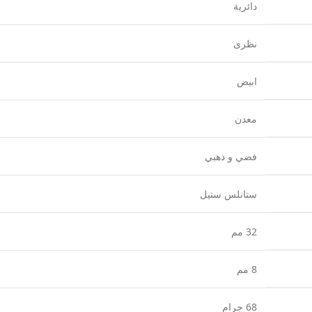
دائرية
نظرى
ابيض
معدن
فضي و ذهبي
ستانلس ستيل
32 مم
8 مم
68 جرام