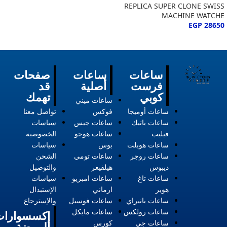
REPLICA SUPER CLONE SWISS
MACHINE WATCHE
EGP
28650
ساعات
ساعات
صفحات
فرست
أصلية
قد
كوبي
تهمك
ساعات ميني
ساعات أوميجا
فوكس
تواصل معنا
ساعات باتيك
ساعات جيس
سياسات
فيليب
ساعات هوجو
الخصوصية
ساعات هوبلت
بوس
سياسات
ساعات روجر
ساعات تومي
الشحن
ديبوس
هيلفيغر
والتوصيل
ساعات تاغ
ساعات امبريو
سياسات
هوير
ارماني
الإستبدال
ساعات بانيراي
ساعات فوسيل
والإسترجاع
ساعات رولكس
ساعات مايكل
إكسسوارات
ساعات جي
كورس
الموضة