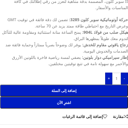
II سوبر كلون، المصممة بدقة متناهية لتعزز من رقي إطلالتك في كافة
المناسبات والأسفار.
حركة أوتوماتيكية سوبر كلون 3285:
تضمن لك دقة فائقة في توقيت GMT
وعرض التاريخ مع احتياطي طاقة ممتد يزيد عن 70 ساعة.
هيكل صلب من فولاذ 904L:
يمنح الساعة متانة استثنائية ومقاومة عالية للتآكل
لتدوم معك طويلاً بمظهرها البراق.
زجاج ياقوتي مقاوم للخدش:
يوفر لك وضوحاً بصرياً ممتازاً وحماية فائقة ضد
الصدمات والخدوش اليومية.
إطار سيراميكي دوار بلونين:
يضفي لمسة رياضية فاخرة باللونين الأزرق
والأحمر مع سهولة تامة في تتبع توقيتين مختلفين.
+
-
إضافة إلى السلة
اشترِ الآن
مقارنة
إضافة إلى قائمة الرغبات