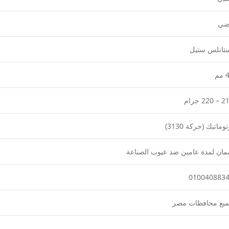
ضي
تانلس ستيل
مم
220 جرام
توماتيك (حركة 3130)
ان لمدة عامين ضد عيوب الصناعة
010040883
يع محافظات مصر