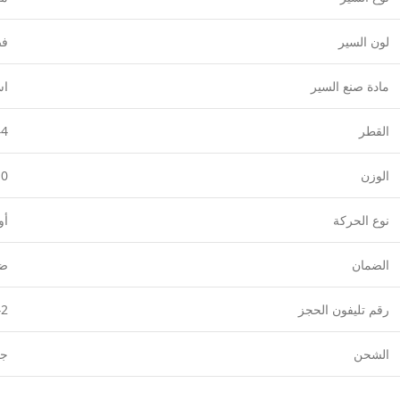
لون السير
ف
مادة صنع السير
اس
القطر
44 
الوزن
210 – 
نوع الحركة
أو
الضمان
ضم
رقم تليفون الحجز
42
الشحن
جم