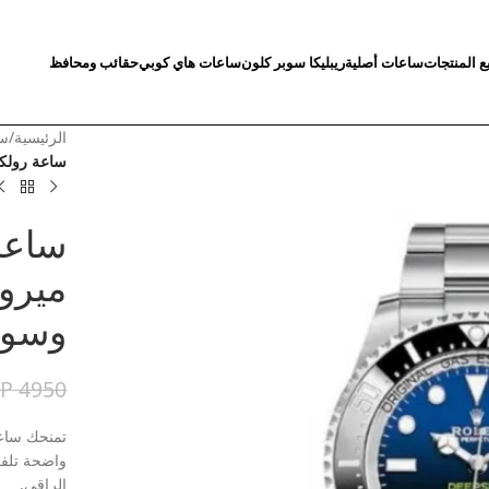
ع المنتجات
ساعات أصلية
ريبليكا سوبر كلون
ساعات هاي كوبي
حقائب ومحافظ
الرئيسية
/
سا
ساعة رولك
ساعة
ميرور
وسوا
GP
4950
تمنحك ساعة
واضحة تلفت
الراقي.