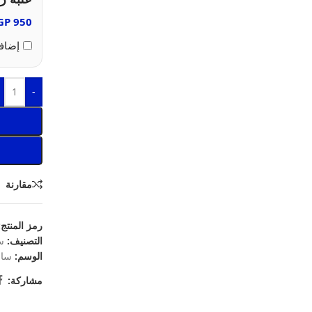
GP
950
إضافة
-
مقارنة
رمز المنتج
التصنيف:
س
الوسم:
ساع
مشاركة: