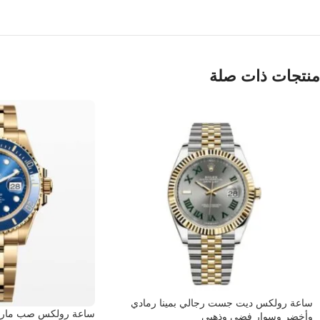
منتجات ذات صلة
ساعة رولكس ديت جست رجالي بمينا رمادي
ساعة رولكس صب مارينر
وأخضر وسوار فضي وذهبي