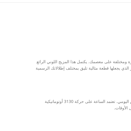
زة ومختلفة على معصمك. يكتمل هذا المزيج اللوني الرائع
 الذي يجعلها قطعة مثالية تليق بمختلف إطلالاتك الرسمية
تقدم الساعة تجربة ارتداء استثنائية بفضل قطرها المتزن البالغ 44 مم، مما يضمن حضوراً قوياً وبارزاً على المعصم مع الحفاظ على الراحة التامة أثناء الاستخدام اليومي. تعتمد الساعة على حركة 3130 أوتوماتيكية
 الأوقات.