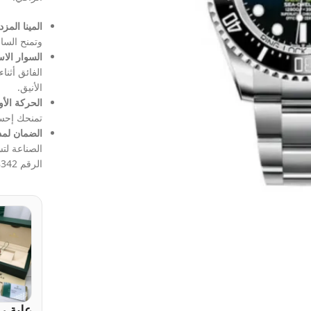
المينا المز
وتمنح الس
السوار الا
الفائق أثنا
الأنيق.
الحركة الأوتوم
تمنحك إحسا
الضمان لمد
الصناعة لتس
الرقم 01004088342.
علبة ر