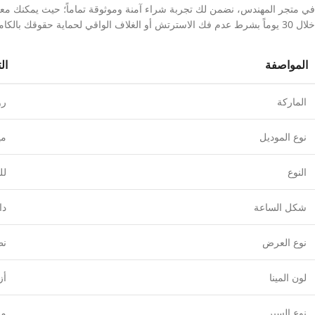
في متجر المهندس، نضمن لك تجربة شراء آمنة وموثوقة تماماً؛ حيث يمكنك معاينة
خلال 30 يوماً بشرط عدم فك الاسترتش أو الغلاف الواقي لحماية حقوقك بالكامل.
المواصفة
ال
الماركة
رو
نوع الموديل
مي
النوع
لل
شكل الساعة
دا
نوع العرض
نظ
لون المينا
أز
نوع السير
مع