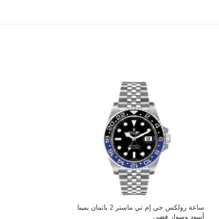
ساعة رولكس دايتونا
ساعة رولكس جي إم تي ماستر 2 باتمان بمينا
رابر أسود
أسود وسوار فضي