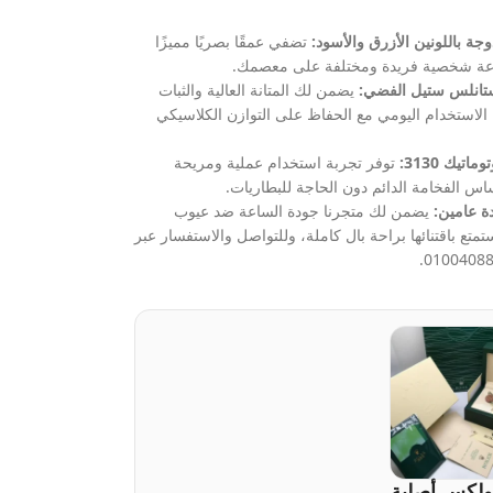
دوجة باللونين الأزرق والأسود:
تضفي عمقًا بصريًا مميزًا
اعة شخصية فريدة ومختلفة على معصمك.
ستانلس ستيل الفضي:
يضمن لك المتانة العالية والثبات
ء الاستخدام اليومي مع الحفاظ على التوازن الكلاسيكي
اتيك 3130:
توفر تجربة استخدام عملية ومريحة
س الفخامة الدائم دون الحاجة للبطاريات.
ة عامين:
يضمن لك متجرنا جودة الساعة ضد عيوب
تمتع باقتنائها براحة بال كاملة، وللتواصل والاستفسار عبر
ولكس أصلية