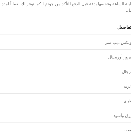
 الساعة وفحصها بدقة قبل الدفع للتأكد من جودتها. كما نوفر لك ضماناً لمدة 
تفاصيل
لكس ديب سي
رور أوريجنال
رجال
ئرية
ري
رق وأسود
دن