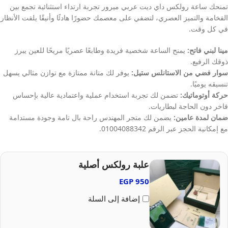
تمنحك ساعة رولكس داي ديت عربي ميرور تجربة ارتداء استثنائية تجمع بين
الفخامة والتميز العصري، لتضفي على معصمك حضورًا هادئًا وأنيقًا يلفت الأنظار
في كل وقت.
مينا لبني فاتح:
يمنح الساعة شخصية فريدة وطابعًا عصريًا مريحًا للعين يبرز
ذوقك الرفيع.
سوار فضي من الاستانلس ستيل:
يوفر لك متانة ممتازة مع توازن مثالي يسهل
تنسيقه يوميًا.
حركة أوتوماتيك:
تضمن لك تجربة استخدام عملية واعتمادية عالية بإحساس
فاخر دون الحاجة لبطاريات.
ضمان لمدة عامين:
يضمن لك متجر المهندس راحة بال تامة وجودة مستدامة
مع إمكانية الحجز عبر الرقم 01004088342.
علبة رولكس أصلية
EGP
950
إضافة إلى السلة