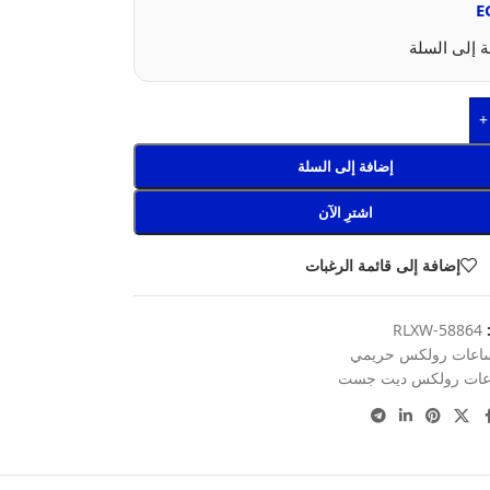
E
 إلى السلة
+
إضافة إلى السلة
اشترِ الآن
إضافة إلى قائمة الرغبات
:
RLXW-58864
اعات رولكس حريمي
ات رولكس ديت جست