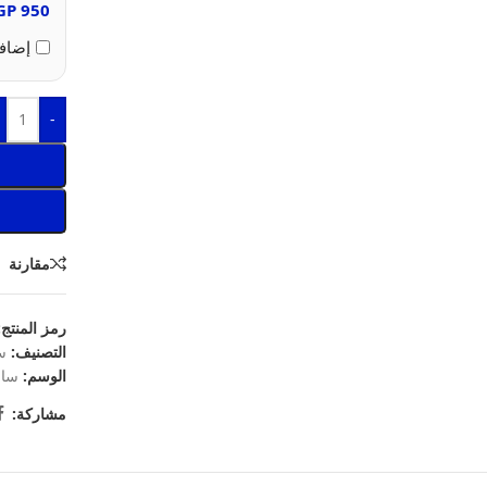
GP
950
إضافة
-
مقارنة
رمز المنتج
التصنيف:
س
الوسم:
ساع
مشاركة: