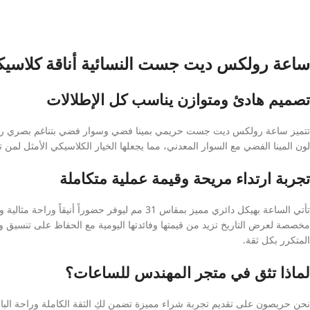
ساعة رولكس ديت جست النسائية أناقة كلاسيكية
تصميم هادئ ومتوازن يناسب كل الإطلالات
تتميز ساعة رولكس ديت جست حريمي بمينا فضي وسوار فضي بتناغم بصري رائع يمن
لون المينا الفضي مع السوار المعدني، مما يجعلها الخيار الكلاسيكي الأمثل لمن
تجربة ارتداء مريحة وقيمة عملية متكاملة
تأتي الساعة بهيكل دائري مميز بمقاس 31 مم ليو
مخصصة لعرض التاريخ تزيد من قيمتها وفائدتها اليومية مع الحفاظ على تنسيق و
المتكرر بكل ثقة.
لماذا تثق في متجر المهندس للساعات؟
نحن حريصون على تقديم تجربة شراء مميزة تضمن لكِ الثقة الكاملة وراحة البال؛