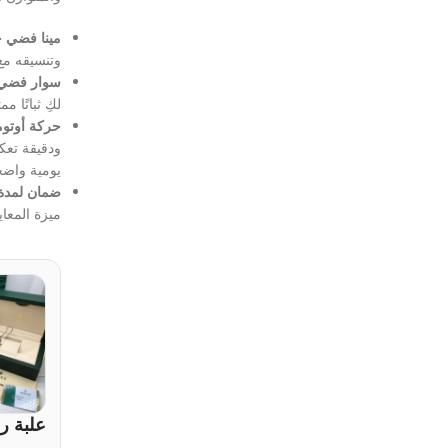
مينا فضي ح
وتنسيقه مع
سوار فضي 
لكِ ثباتًا م
حركة أوتوم
ودقيقة تعك
يومية واضح
ضمان لمدة 
ميزة المعاي
علبة ر