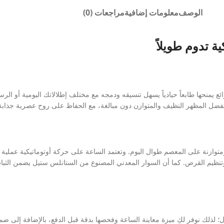
الوصف
معلومات إضافية
مراجعات (0)
 تدوم طويلاً
حها طابعاً حيادياً يسهل تنسيقه ودمجه مع مختلف إطلالاتك اليومية أو الرس
 تفضل المظهر النظيف والمتوازن دون مبالغة، مع الحفاظ على روح عصرية جذابة ت
فر حضوراً أنيقاً وراحة مثالية ومتوازنة على المعصم طوال اليوم. وتعتمد الساعة على حركة أوتوماتيك
تنظيم القرص. كما أن السوار المعدني المصنوع من الستانلس ستيل يضمن الثبات
 لذلك نوفر لكِ ميزة معاينة الساعة وفحصها بدقة قبل الدفع، بالإضافة إلى ضم