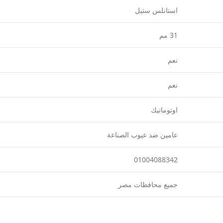
استانلس ستيل
31 مم
نعم
نعم
اوتوماتيك
عامين ضد عيوب الصناعة
01004088342
جميع محافظات مصر