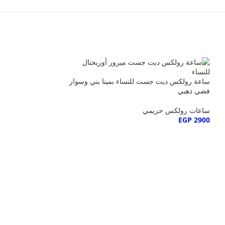
ساعة رولكس ديت جست للنساء بمينا بني وسوار
فضي ذهبي
ساعات رولكس حريمي
EGP
2900
ساعة رولكس ديت ج
وسوار فضي