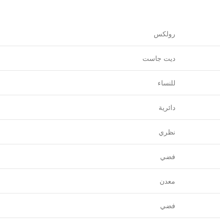
رولكس
ديت جاست
للنساء
دائرية
نظري
فضي
معدن
فضي