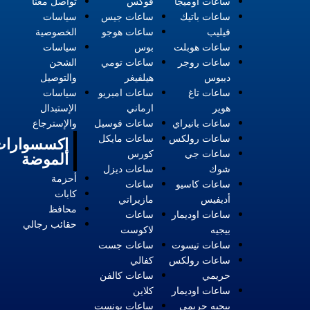
ساعات أوميجا
فوكس
تواصل معنا
ساعات باتيك
ساعات جيس
سياسات
فيليب
ساعات هوجو
الخصوصية
ساعات هوبلت
بوس
سياسات
ساعات روجر
ساعات تومي
الشحن
ديبوس
هيلفيغر
والتوصيل
ساعات تاغ
ساعات امبريو
سياسات
هوير
ارماني
الإستبدال
ساعات بانيراي
ساعات فوسيل
والإسترجاع
ساعات رولكس
ساعات مايكل
إكسسوارات
ساعات جي
كورس
الموضة
شوك
ساعات ديزل
أحزمة
ساعات كاسيو
ساعات
كابات
أديفيس
مازيراتي
محافظ
ساعات اوديمار
ساعات
حقائب رجالي
بيجيه
لاكوست
ساعات تيسوت
ساعات جست
ساعات رولكس
كفالي
حريمي
ساعات كالفن
ساعات اوديمار
كلاين
بيجيه حريمي
ساعات بونست