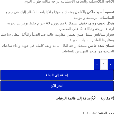
الأناقة الكلاسيكية والنحافة الاستثنائية لراحة مثالية طوال اليوم.
تصميم أسود ملكي بالكامل
يمنحك مظهرًا راقيًا يلفت الأنظار إليك في جميع
المناسبات الرسمية واليومية.
هيكل نحيف ووزن خفيف
بسمك 6 مم ووزن 40 جرام فقط يوفر لك تجربة
ارتداء مريحة وثباتًا فائقًا على المعصم.
سوار ستانلس ستيل متين
يضمن مقاومة عالية ضد الصدأ والتآكل لتظل ساعتك
بمظهرها الفاخر لسنوات طويلة.
ضمان لمدة عامين
يمنحك راحة البال التامة وثقة كاملة في جودة وأداء ساعتك
الجديدة من متجر المهندس للساعات.
+
-
إضافة إلى السلة
اشترِ الآن
مقارنة
إضافة إلى قائمة الرغبات
رمز المنتج:
1513542