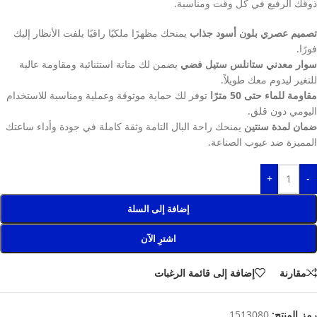
ذوقك الرفيع في كل وقت ومناسبة.
تصميم عصري بلون أسود جذاب
يمنحك مظهرًا ملكيًا راقيًا يلفت الأنظار إليك
فورًا.
سوار معدني ستانلس ستيل فضي
يضمن لك متانة استثنائية ومقاومة عالية
للتغير ليدوم معك طويلاً.
مقاومة للماء حتى 50 مترًا
توفر لك حماية موثوقة وعملية ومناسبة للاستخدام
اليومي دون قلق.
ضمان لمدة سنتين
يمنحك راحة البال التامة وثقة كاملة في جودة وأداء ساعتك
المميزة ضد عيوب الصناعة.
+
-
إضافة إلى السلة
اشترِ الآن
مقارنة
إضافة إلى قائمة الرغبات
رمز المنتج:
1513080