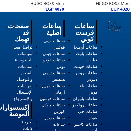
HUGO BOSS Men
HUGO BOSS Men
EGP
4070
EGP
4020
ساعات
ساعات
صفحات
فرست
أصلية
قد
كوبي
تهمك
ساعات ميني
ساعات أوميجا
فوكس
تواصل معنا
ساعات باتيك
ساعات جيس
سياسات
فيليب
ساعات هوجو
الخصوصية
ساعات هوبلت
بوس
سياسات
ساعات روجر
ساعات تومي
الشحن
ديبوس
هيلفيغر
والتوصيل
ساعات تاغ
ساعات امبريو
سياسات
هوير
ارماني
الإستبدال
ساعات بانيراي
ساعات فوسيل
والإسترجاع
ساعات رولكس
ساعات مايكل
إكسسوارات
ساعات جي
كورس
الموضة
شوك
ساعات ديزل
أحزمة
ساعات كاسيو
ساعات
كابات
أديفيس
مازيراتي