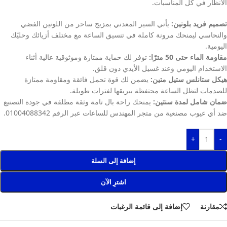
الأنظار في كل المناسبات.
تصميم فريد بلونين:
يأتي السير المعدني بمزيج ساحر من اللونين الفضي
والنحاسي ليمنحك مرونة كاملة في تنسيق الساعة مع مختلف أزيائك وحليّك
اليومية.
مقاومة الماء حتى 50 مترًا:
توفر لك حماية ممتازة وموثوقية عالية أثناء
الاستخدام اليومي وعند غسيل الأيدي دون قلق.
هيكل ستانلس ستيل متين:
يضمن لك قوة تحمل فائقة ومقاومة ممتازة
للصدمات لتظل الساعة محتفظة ببريقها لفترات طويلة.
ضمان شامل لمدة سنتين:
يمنحك راحة بال تامة وثقة مطلقة في جودة التصنيع
ضد أي عيوب مصنعية من متجر المهندس للساعات عبر الرقم 01004088342.
+
-
إضافة إلى السلة
اشترِ الآن
مقارنة
إضافة إلى قائمة الرغبات