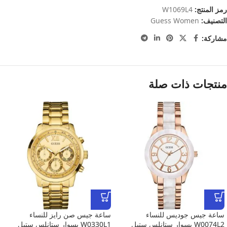
رمز المنتج:
W1069L4
التصنيف:
Guess Women
مشاركة:
منتجات ذات صلة
ساعة جيس جوديس للنساء
ساعة جيس صن رايز للنساء
W0074L2 بسوار ستانلس ستيل
W0330L1 بسوار ستانلس ستيل