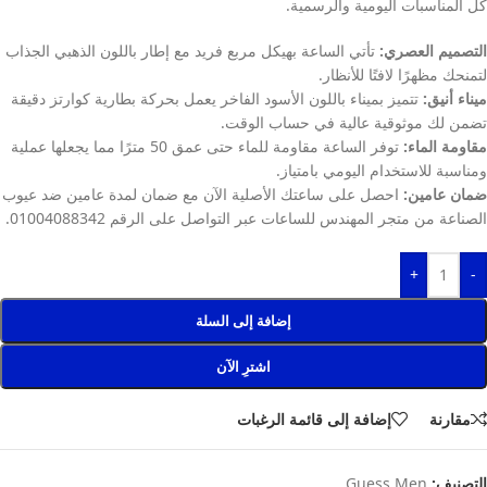
كل المناسبات اليومية والرسمية.
التصميم العصري:
تأتي الساعة بهيكل مربع فريد مع إطار باللون الذهبي الجذاب
لتمنحك مظهرًا لافتًا للأنظار.
ميناء أنيق:
تتميز بميناء باللون الأسود الفاخر يعمل بحركة بطارية كوارتز دقيقة
تضمن لك موثوقية عالية في حساب الوقت.
مقاومة الماء:
توفر الساعة مقاومة للماء حتى عمق 50 مترًا مما يجعلها عملية
ومناسبة للاستخدام اليومي بامتياز.
ضمان عامين:
احصل على ساعتك الأصلية الآن مع ضمان لمدة عامين ضد عيوب
الصناعة من متجر المهندس للساعات عبر التواصل على الرقم 01004088342.
+
-
إضافة إلى السلة
اشترِ الآن
مقارنة
إضافة إلى قائمة الرغبات
التصنيف:
Guess Men