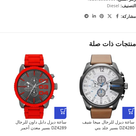
التصنيف:
Diesel
مشاركة:
منتجات ذات صلة
ساعة ديزل للرجال ميجا شيف
ساعة ديزل دابل داون للرجال
DZ4280 بسير جلد بني
DZ4289 بسير معدن أحمر