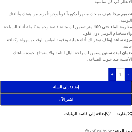
الأنظار في كل مناسبة.
تصميم ميجا شيف
يمنحك مظهراً ذكورياً قوياً وجريئاً يزيد من هيبتك وأناقتك
اليومية.
مقاومة الماء حتى 100 متر
تضمن لك متانة فائقة وحماية كاملة أثناء السباحة
والاستخدام اليومي دون قلق.
ميزة ساعة إيقاف
توفر لك أداة عملية ودقيقة لقياس الوقت بسهولة وكفاءة
عالية.
ضمان لمدة سنتين
يضمن لك راحة البال التامة والاستمتاع بجودة ساعتك
الأصلية ضد عيوب الصناعة.
+
-
إضافة إلى السلة
اشترِ الآن
مقارنة
إضافة إلى قائمة الرغبات
رمز المنتج:
fb26f858b96c