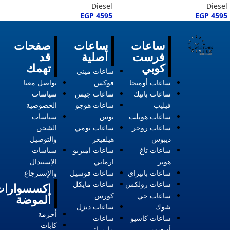
Diesel
Diesel
EGP
4595
EGP
4595
ساعات
ساعات
صفحات
فرست
أصلية
قد
كوبي
تهمك
ساعات ميني
ساعات أوميجا
فوكس
تواصل معنا
ساعات باتيك
ساعات جيس
سياسات
فيليب
ساعات هوجو
الخصوصية
ساعات هوبلت
بوس
سياسات
ساعات روجر
ساعات تومي
الشحن
ديبوس
هيلفيغر
والتوصيل
ساعات تاغ
ساعات امبريو
سياسات
هوير
ارماني
الإستبدال
ساعات بانيراي
ساعات فوسيل
والإسترجاع
ساعات رولكس
ساعات مايكل
إكسسوارات
ساعات جي
كورس
الموضة
شوك
ساعات ديزل
أحزمة
ساعات كاسيو
ساعات
كابات
أديفيس
مازيراتي