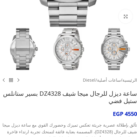
انقر للتكبير
الرئيسية
/
ساعات أصلية
/
Diesel
ساعة ديزل للرجال ميجا شيف DZ4328 بسير ستانلس
ستيل فضي
EGP
4550
تألق بإطلالة عصرية جريئة تعكس تميزك وحضورك القوي مع ساعة ديزل ميجا
شيف للرجال (DZ4328)، المصممة بعناية فائقة لتمنحك تجربة ارتداء فاخرة