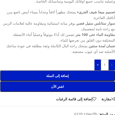
وعملية تناسب جميع أوقاتك اليومية ومناسباتك الخاصة.
تصميم ميجا شيف الجريء
يمنحك مظهراً لافتاً وجذاباً بميناء أبيض ناصع يبرز
أناقتك الفاخرة.
سوار ستانلس ستيل فضي
يوفر متانة استثنائية ومقاومة عالية لعلامات الزمن
مع راحة تامة لمعصمك.
مقاومة الماء حتى 100 متر
تضمن لك أداءً موثوقاً وعملياً أثناء الأنشطة
المختلفة دون القلق من تعرضها للماء.
ضمان لمدة سنتين
يمنحك راحة البال الكاملة وثقة مطلقة في جودة ساعتك
الأصلية ضد أي عيوب مصنعية.
+
-
إضافة إلى السلة
اشترِ الآن
مقارنة
إضافة إلى قائمة الرغبات
رمز المنتج:
632fc1d4a7fb