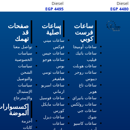
Diesel
Diesel
EGP
4495
EGP
4480
ساعات
ساعات
صفحات
فرست
أصلية
قد
كوبي
تهمك
ساعات ميني
ساعات أوميجا
فوكس
تواصل معنا
ساعات باتيك
ساعات جيس
سياسات
فيليب
ساعات هوجو
الخصوصية
ساعات هوبلت
بوس
سياسات
ساعات روجر
ساعات تومي
الشحن
ديبوس
هيلفيغر
والتوصيل
ساعات تاغ
ساعات امبريو
سياسات
هوير
ارماني
الإستبدال
ساعات بانيراي
ساعات فوسيل
والإسترجاع
ساعات رولكس
ساعات مايكل
إكسسوارات
ساعات جي
كورس
الموضة
شوك
ساعات ديزل
أحزمة
ساعات كاسيو
ساعات
كابات
أديفيس
مازيراتي