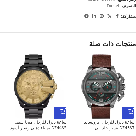
التصنيف:
Diesel
مشاركة:
منتجات ذات صلة
ساعة ديزل للرجال ايرونسايد
ساعة ديزل للرجال ميجا شيف
DZ4387 بسير جلد بني
DZ4485 بميناء ذهبي وسير أسود