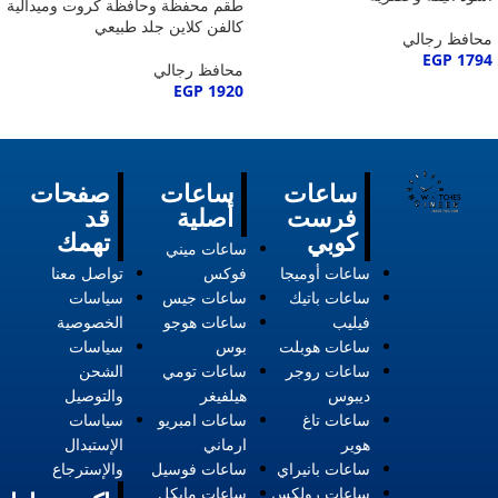
طقم محفظة وحافظة كروت وميدالية
كالفن كلاين جلد طبيعي
محافظ رجالي
EGP
1794
محافظ رجالي
EGP
1920
ساعات
ساعات
صفحات
فرست
أصلية
قد
كوبي
تهمك
ساعات ميني
ساعات أوميجا
فوكس
تواصل معنا
ساعات باتيك
ساعات جيس
سياسات
فيليب
ساعات هوجو
الخصوصية
ساعات هوبلت
بوس
سياسات
ساعات روجر
ساعات تومي
الشحن
ديبوس
هيلفيغر
والتوصيل
ساعات تاغ
ساعات امبريو
سياسات
هوير
ارماني
الإستبدال
ساعات بانيراي
ساعات فوسيل
والإسترجاع
ساعات رولكس
ساعات مايكل