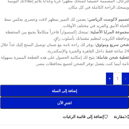
للرجال، المصممة خصيصاً لتمنحك مظهراً عرياً وجذاباً يلائم إطلالاتك اليومية
ويمنحك الراحة الكاملة في كل مكان.
تصميم لاكوست الرياضي:
يضمن لك التميز بمظهر لافت وعصري يعكس نمط
الحياة الأنيق والفريد في مختلف الأوقات.
مجموعة المرايا الأصلية:
تمنحك إكسسواراً فاخراً متكاملاً يجمع بين المحفظة
وحافظة الكروت لتنظيم مقتنياتك بأسلوب راقٍ.
شحن سريع وموثوق:
يوفر لك راحة تامة مع ضمان توصيل المنتج إليك غداً خلال
24 ساعة فقط داخل القاهرة والجيزة والإسكندرية.
تغطية شحن شاملة:
يتيح لك إمكانية الحصول على هذه القطعة المميزة بسهولة
تامة أينما كنت بفضل توفر الشحن لجميع محافظات مصر.
+
-
إضافة إلى السلة
اشترِ الآن
مقارنة
إضافة إلى قائمة الرغبات