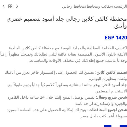
الرئيسية
/
حقائب ومحافظ
/
محافظ رجالي
محفظة كالفن كلاين رجالي جلد أسود بتصميم عصري
وأنيق
EGP
1420
اكتشف الفخامة المطلقة والعملية اليومية مع محفظة كالفن كلاين الجلدية
الأنيقة باللون الأسود، المصممة بعناية فائقة لتلبي تطلعاتك وتمنحك مظهراً راقياً
وجذاباً يناسب جميع إطلالاتك في مختلف الأوقات والمناسبات.
تصميم كالفن كلاين:
يضمن لك الحصول على إكسسوار فاخر يعزز من أناقتك
وثقتك بمظهرك اليومي.
جلد أسود فاخر:
يوفر متانة استثنائية ومظهراً كلاسيكياً جذاباً يدوم طويلاً مع
الاستخدام المستمر.
شحن سريع وفعال:
نضمن توصيل المنتج إليك خلال 24 ساعة داخل القاهرة
والجيزة والإسكندرية لراحة تامة.
شحن لجميع المحافظات:
يتيح لك إمكانية الحصول على هذه القطعة المميزة
بسهولة أينما كنت داخل مصر.