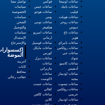
ساعات أوميجا
فوكس
تواصل معنا
ساعات باتيك
ساعات جيس
سياسات
فيليب
ساعات هوجو
الخصوصية
ساعات هوبلت
بوس
سياسات
ساعات روجر
ساعات تومي
الشحن
ديبوس
هيلفيغر
والتوصيل
ساعات تاغ
ساعات امبريو
سياسات
هوير
ارماني
الإستبدال
ساعات بانيراي
ساعات فوسيل
والإسترجاع
ساعات رولكس
ساعات مايكل
إكسسوارات
ساعات جي
كورس
الموضة
شوك
ساعات ديزل
أحزمة
ساعات كاسيو
ساعات
كابات
أديفيس
مازيراتي
محافظ
ساعات اوديمار
ساعات
حقائب رجالي
بيجيه
لاكوست
ساعات تيسوت
ساعات جست
ساعات رولكس
كفالي
حريمي
ساعات كالفن
ساعات اوديمار
كلاين
بيجيه حريمي
ساعات بونست