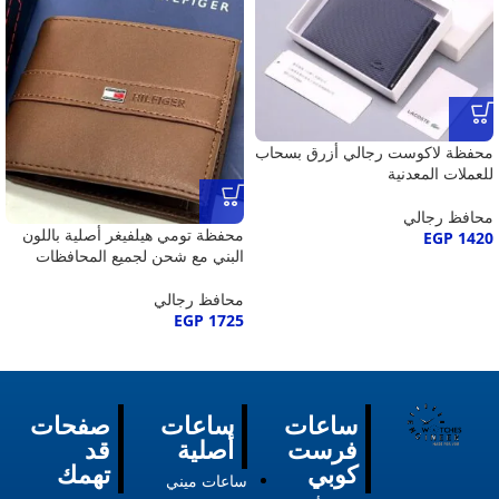
محفظة لاكوست رجالي أزرق بسحاب
للعملات المعدنية
محافظ رجالي
محفظة تومي هيلفيغر أصلية باللون
EGP
1420
البني مع شحن لجميع المحافظات
محافظ رجالي
EGP
1725
ساعات
ساعات
صفحات
فرست
أصلية
قد
كوبي
تهمك
ساعات ميني