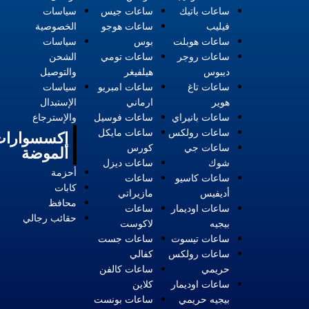
ساعات باتيك
ساعات جيس
سياسات
فيليب
ساعات هوجو
الخصوصية
ساعات هوبلت
بوس
سياسات
ساعات روجر
ساعات تومي
الشحن
ديبوس
هيلفيغر
والتوصيل
ساعات تاغ
ساعات امبريو
سياسات
هوير
ارماني
الإستبدال
ساعات بانيراي
ساعات فوسيل
والإسترجاع
ساعات رولكس
ساعات مايكل
إكسسوارات
ساعات جي
كورس
الموضة
شوك
ساعات ديزل
أحزمة
ساعات كاسيو
ساعات
كابات
أديفيس
مازيراتي
محافظ
ساعات اوديمار
ساعات
حقائب رجالي
بيجيه
لاكوست
ساعات تيسوت
ساعات جست
ساعات رولكس
كفالي
حريمي
ساعات كالفن
ساعات اوديمار
كلاين
بيجيه حريمي
ساعات بونست