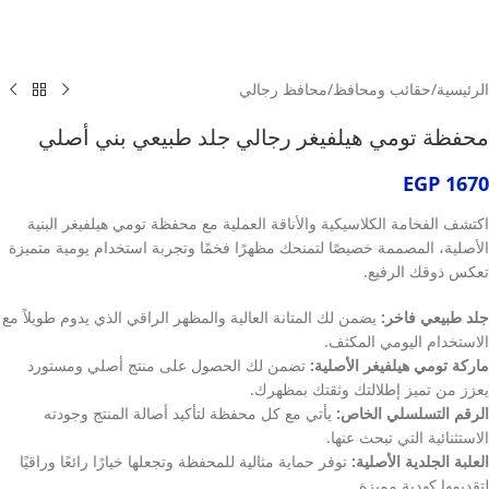
الرئيسية
/
حقائب ومحافظ
/
محافظ رجالي
محفظة تومي هيلفيغر رجالي جلد طبيعي بني أصلي
EGP
1670
اكتشف الفخامة الكلاسيكية والأناقة العملية مع محفظة تومي هيلفيغر البنية
الأصلية، المصممة خصيصًا لتمنحك مظهرًا فخمًا وتجربة استخدام يومية متميزة
تعكس ذوقك الرفيع.
جلد طبيعي فاخر:
يضمن لك المتانة العالية والمظهر الراقي الذي يدوم طويلاً مع
الاستخدام اليومي المكثف.
ماركة تومي هيلفيغر الأصلية:
تضمن لك الحصول على منتج أصلي ومستورد
يعزز من تميز إطلالتك وثقتك بمظهرك.
الرقم التسلسلي الخاص:
يأتي مع كل محفظة لتأكيد أصالة المنتج وجودته
الاستثنائية التي تبحث عنها.
العلبة الجلدية الأصلية:
توفر حماية مثالية للمحفظة وتجعلها خيارًا رائعًا وراقيًا
لتقديمها كهدية مميزة.