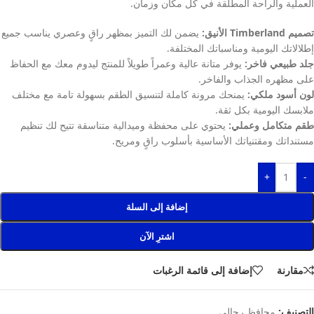
العملية والراحة المطلقة في كل مكان وزمان.
تصميم Timberland الأنيق:
يضمن لك التميز بمظهر راقٍ وعصري يناسب جميع
إطلالاتك اليومية ومناسباتك المختلفة.
جلد طبيعي فاخر:
يوفر متانة عالية وعمراً طويلاً للمنتج ليدوم معك مع الحفاظ
على مظهره الجذاب والفاخر.
لون أسود ملكي:
يمنحك مرونة كاملة لتنسيق الطقم بسهولة تامة مع مختلف
ملابسك اليومية بكل ثقة.
طقم متكامل وعملي:
يحتوي على محفظة وميدالية متناسقة تتيح لك تنظيم
مستنداتك ومقتنياتك الأساسية بأسلوب راقٍ ومريح.
+
-
إضافة إلى السلة
اشترِ الآن
مقارنة
إضافة إلى قائمة الرغبات
التصنيف:
محافظ رجالي