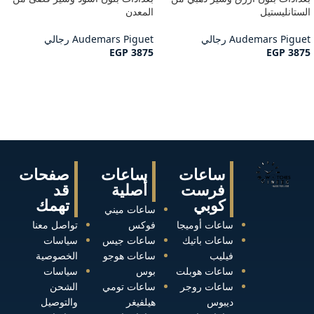
الستانليستيل
المعدن
Audemars Piguet رجالي
Audemars Piguet رجالي
EGP
3875
EGP
3875
ساعات
ساعات
صفحات
فرست
أصلية
قد
كوبي
تهمك
ساعات ميني
ساعات أوميجا
فوكس
تواصل معنا
ساعات باتيك
ساعات جيس
سياسات
فيليب
ساعات هوجو
الخصوصية
ساعات هوبلت
بوس
سياسات
ساعات روجر
ساعات تومي
الشحن
ديبوس
هيلفيغر
والتوصيل