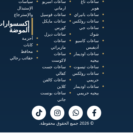
ساعات تاغ
ساعات امبريو
سياسات
هوير
ارماني
الإستبدال
ساعات بانيراي
ساعات فوسيل
والإسترجاع
ساعات رولكس
ساعات مايكل
إكسسوارات
ساعات جي
كورس
الموضة
شوك
ساعات ديزل
أحزمة
ساعات كاسيو
ساعات
كابات
أديفيس
مازيراتي
محافظ
ساعات اوديمار
ساعات
حقائب رجالي
بيجيه
لاكوست
ساعات تيسوت
ساعات جست
ساعات رولكس
كفالي
حريمي
ساعات كالفن
ساعات اوديمار
كلاين
بيجيه حريمي
ساعات بونست
جاتي
© 2026 جميع الحقوق محفوظة.