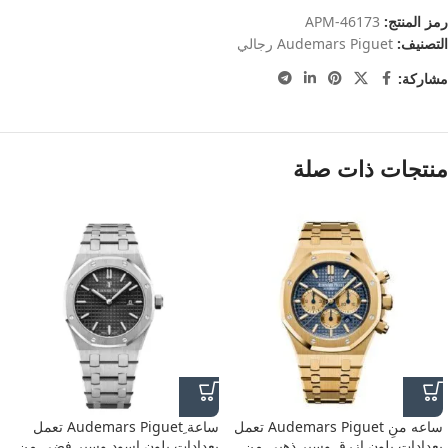
رمز المنتج:
APM-46173
التصنيف:
Audemars Piguet رجالي
مشاركة:
منتجات ذات صلة
ساعه منِ Audemars Piguet تعمل
ساعة ِAudemars Piguet تعمل
بعدادات بلون ازرق وسير ذهبي من
بعدادات بلون اسود وسير فضى من