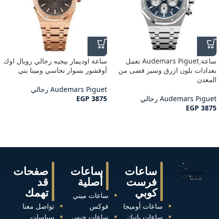
ساعة ِAudemars Piguet تعمل
ساعة اوديمار بيجيه رجالي رويال اوك
بعدادات بلون ازرق وسير فضى من
أوفشور بسوار نحاسي ومينا بني
المعدن
Audemars Piguet رجالي
Audemars Piguet رجالي
3875
EGP
EGP
3875
ساعات
ساعات
صفحات
فرست
أصلية
قد
كوبي
تهمك
ساعات ميني
ساعات أوميجا
فوكس
تواصل معنا
ساعات باتيك
ساعات جيس
سياسات