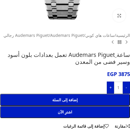
انقر للتكبير
الرئيسية
/
ساعات هاي كوبي
/
Audemars Piguet
/
Audemars Piguet رجالي
ساعة ِAudemars Piguet تعمل بعدادات بلون أسود
وسير فضى من المعدن
EGP
3875
+
-
إضافة إلى السلة
اشترِ الآن
مقارنة
إضافة إلى قائمة الرغبات