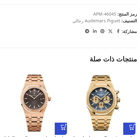
رمز المنتج:
APM-46045
التصنيف:
Audemars Piguet رجالي
مشاركة:
منتجات ذات صلة