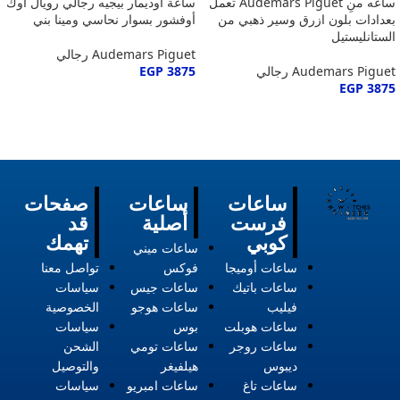
ساعه منِ Audemars Piguet تعمل
ساعة اوديمار بيجيه رجالي رويال اوك
بعدادات بلون ازرق وسير ذهبي من
أوفشور بسوار نحاسي ومينا بني
الستانليستيل
Audemars Piguet رجالي
Audemars Piguet رجالي
3875
EGP
EGP
3875
ساعات
ساعات
صفحات
فرست
أصلية
قد
كوبي
تهمك
ساعات ميني
ساعات أوميجا
فوكس
تواصل معنا
ساعات باتيك
ساعات جيس
سياسات
فيليب
ساعات هوجو
الخصوصية
ساعات هوبلت
بوس
سياسات
ساعات روجر
ساعات تومي
الشحن
ديبوس
هيلفيغر
والتوصيل
ساعات تاغ
ساعات امبريو
سياسات