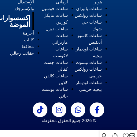
هوير
ارماني
الإستبدال
ساعات بانيراي
ساعات فوسيل
والإسترجاع
ساعات رولكس
ساعات مايكل
إكسسوارات
ساعات جي
كورس
الموضة
شوك
ساعات ديزل
أحزمة
ساعات كاسيو
ساعات
كابات
أديفيس
مازيراتي
محافظ
ساعات اوديمار
ساعات
حقائب رجالي
بيجيه
لاكوست
ساعات تيسوت
ساعات جست
ساعات رولكس
كفالي
حريمي
ساعات كالفن
ساعات اوديمار
كلاين
بيجيه حريمي
ساعات بونست
جاتي
© 2026 جميع الحقوق محفوظة.