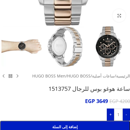
انقر للتكبير
الرئيسية
/
ساعات أصلية
/
HUGO BOSS
/
HUGO BOSS Men
ساعة هوغو بوس للرجال 1513757
EGP
3649
EGP
4200
+
-
إضافة إلى السلة