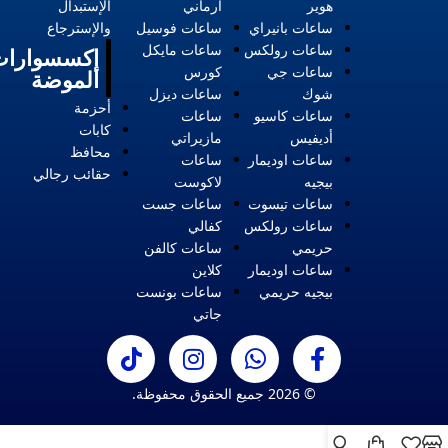
هوير
ارماني
الإستبدال
ساعات بانيراي
ساعات فوسيل
والإسترجاع
ساعات رولكس
ساعات مايكل
إكسسوارات
ساعات جي
كورس
الموضة
شوك
ساعات ديزل
أحزمة
ساعات كاسيو
ساعات
كابات
أديفيس
مازيراتي
محافظ
ساعات اوديمار
ساعات
حقائب رجالي
بيجيه
لاكوست
ساعات تيسوت
ساعات جست
ساعات رولكس
كفالي
حريمي
ساعات كالفن
ساعات اوديمار
كلاين
بيجيه حريمي
ساعات بونست
جاتي
© 2026 جميع الحقوق محفوظة.