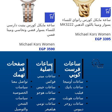
ساعة مايكل كورس رانواي للنساء
بسوار ومينا باللون الذهبي MK3222
ساعة مايكل كورس بيتيت دارسي
للنساء بسوار فضي ونحاسي ومينا
Michael Kors Women
فضي
EGP
3395
Michael Kors Women
EGP
3590
ساعات
ساعات
صفحات
فرست
أصلية
قد
كوبي
تهمك
ساعات ميني
ساعات أوميجا
فوكس
تواصل معنا
ساعات باتيك
ساعات جيس
سياسات
فيليب
ساعات هوجو
الخصوصية
ساعات هوبلت
بوس
سياسات
ساعات روجر
ساعات تومي
الشحن
ديبوس
هيلفيغر
والتوصيل