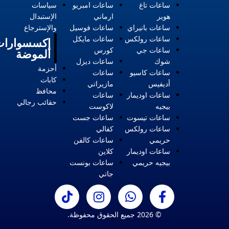
ساعات تاغ
ساعات امبريو
سياسات
هوير
ارماني
الإستبدال
ساعات بانيراي
ساعات فوسيل
والإسترجاع
ساعات رولكس
ساعات مايكل
إكسسوارات
ساعات جي
كورس
الموضة
شوك
ساعات ديزل
أحزمة
ساعات كاسيو
ساعات
كابات
أديفيس
مازيراتي
محافظ
ساعات اوديمار
ساعات
حقائب رجالي
بيجيه
لاكوست
ساعات تيسوت
ساعات جست
ساعات رولكس
كفالي
حريمي
ساعات كالفن
ساعات اوديمار
كلاين
بيجيه حريمي
ساعات بونست
جاتي
© 2026 جميع الحقوق محفوظة.