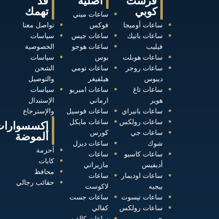
فرست
أصلية
قد
كوبي
تهمك
ساعات ميني
ساعات أوميجا
فوكس
تواصل معنا
ساعات باتيك
ساعات جيس
سياسات
فيليب
ساعات هوجو
الخصوصية
ساعات هوبلت
بوس
سياسات
ساعات روجر
ساعات تومي
الشحن
ديبوس
هيلفيغر
والتوصيل
ساعات تاغ
ساعات امبريو
سياسات
هوير
ارماني
الإستبدال
ساعات بانيراي
ساعات فوسيل
والإسترجاع
ساعات رولكس
ساعات مايكل
إكسسوارات
ساعات جي
كورس
الموضة
شوك
ساعات ديزل
أحزمة
ساعات كاسيو
ساعات
كابات
أديفيس
مازيراتي
محافظ
ساعات اوديمار
ساعات
حقائب رجالي
بيجيه
لاكوست
ساعات تيسوت
ساعات جست
ساعات رولكس
كفالي
حريمي
ساعات كالفن