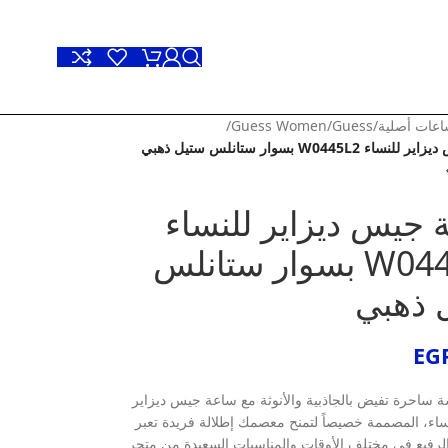
عات أصلية
/
Guess
/
Guess Women
/
 W0445L2 بسوار ستانلس ستيل ذهبي
 جيس ديزاير للنساء
W0445L2 بسوار ستانلس
 ذهبي
EG
ة ساحرة تفيض بالجاذبية والأنوثة مع ساعة جيس ديزاير
نساء، المصممة خصيصاً لتمنح معصمك إطلالة فريدة تعبر
رفيع في مختلف الأوقات والمناسبات السعيدة من متجر