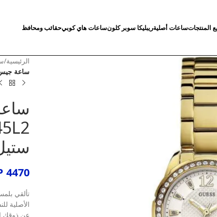
ع المنتجات
ساعات أصلية
ريبليكا سوبر كلون
ساعات هاي كوبي
حقائب ومحافظ
الرئيسية
/
سا
ساعة جيس ديزاير للنساء
ساعة
ستيل
P
4470
تألقي بلمس
الأصلية لل
عن ذوقك ال