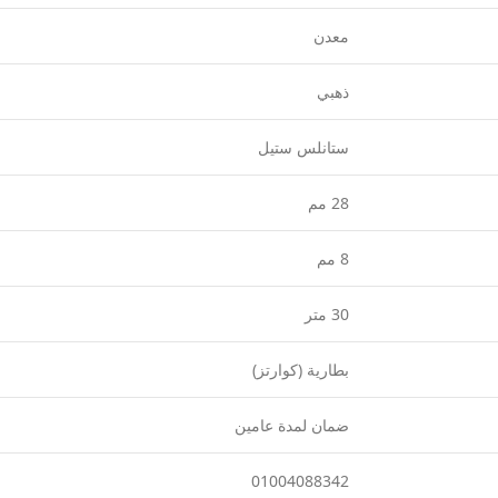
معدن
ذهبي
ستانلس ستيل
28 مم
8 مم
30 متر
بطارية (كوارتز)
ضمان لمدة عامين
01004088342