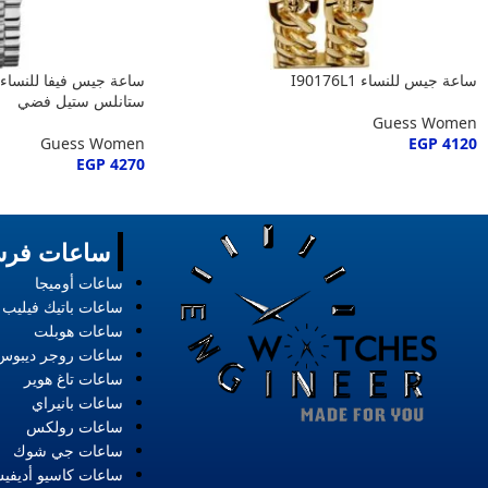
ساعة جيس للنساء I90176L1
ستانلس ستيل فضي
Guess Women
Guess Women
EGP
4120
EGP
4270
ساعات فرس
ساعات أوميجا
ساعات باتيك فيليب
ساعات هوبلت
ساعات روجر ديبوس
ساعات تاغ هوير
ساعات بانيراي
ساعات رولكس
ساعات جي شوك
ساعات كاسيو أديفي