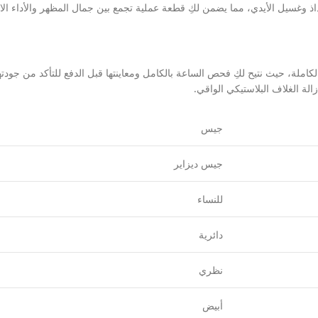
املة، حيث نتيح لكِ فحص الساعة بالكامل ومعاينتها قبل الدفع للتأكد من جودت
جيس
جيس ديزاير
للنساء
دائرية
نظري
أبيض