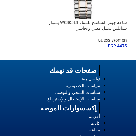
ساعة جيس انشانتنج للنساء W0305L3 بسوار
ستانلس ستيل فضي ونحاسي
ستانلس ستيل لون 
Guess Women
Guess Women
EGP
4475
EGP
4475
صفحات قد تهمك
تواصل معنا
سياسات الخصوصية
سياسات الشحن والتوصيل
سياسات الإستبدال والإسترجاع
إكسسوارات الموضة
أحزمة
كابات
محافظ