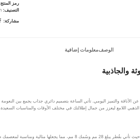
رمز المنتج
التصنيف:
n
مشاركة:
الوصف
معلومات إضافية
ثة والجاذبية
الأناقة والتميز اليومي. تأتي الساعة بتصميم دائري جذاب يجمع بين النعومة وال
الذهبي اللامع ليعزز من جمال إطلالتك في مختلف الأوقات والمناسبات السعيدة.
تقدم لكِ هذه الساعة تجربة ارتداء يومية مريحة للغاية بفضل أبعادها المتناسقة، حيث تأتي بقُط