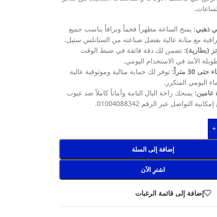
ساعات.
 ذهبي:
يمنح الساعة مظهراً فخماً وبراقاً يناسب جميع
لراقية مع متانة عالية بفضل صناعته من الستانلس ستيل.
ز (بطارية):
تضمن لك دقة فائقة في ضبط الوقت
ويلة الأمد في الاستخدام اليومي.
 30 متراً:
توفر لك حماية مثالية وموثوقية عالية
اء اليومي المتكرر.
عامين:
يمنحك راحة البال التامة وأماناً كاملاً ضد عيوب
انية التواصل عبر الرقم 01004088342.
+
إضافة إلى السلة
اشترِ الآن
إضافة إلى قائمة الرغبات