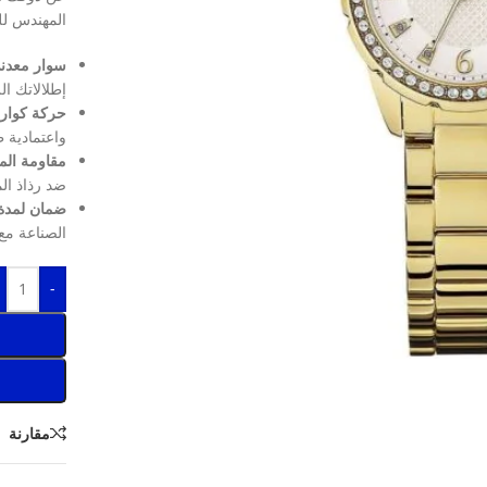
المهندس لل
سوار معدني
إطلالاتك ا
حركة كوارت
واعتمادية ط
مقاومة الماء حتى
ضد رذاذ الم
ضمان لمدة 
الصناعة مع إمك
-
مقارنة