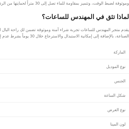
وموثوقة لضبط الوقت، وتتميز بمقاومة للماء تصل إلى 30 متراً لحمايتها من الرذاذ وغسيل الأيدي، مما يضمن لكِ قطعة عملية تجمع بين جمال المظهر والأداء الاعتمادي.
لماذا تثق في المهندس للساعات؟
يقدم متجر المهندس للساعات تجربة شراء آمنة وموثوقة تضمن لكِ راحة البال الك
الصناعة، بالإضافة إلى إمكانية الاستبدال والاسترجاع خلال 30 يوماً بشرط عدم إزالة الغلاف البلاستيكي الواقي.
الماركة
نوع الموديل
الجنس
شكل الساعة
نوع العرض
لون المينا