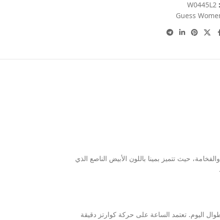
:
W0445L2
Guess Wome
فخامة، حيث تتميز بمينا باللون الأبيض الناصع الذي
ر يبلغ 28 مم وسُمك 8 مم، مما يجعلها مثالية ومناسبة لمعصمك طوال اليوم. تعتمد الساعة على حركة كوارتز دقيقة