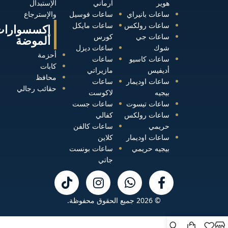
هوير
ارماني
الإستبدال
ساعات بانيراي
ساعات فوسيل
والإسترجاع
ساعات رولكس
ساعات مايكل
إكسسوارات
ساعات جي
كورس
الموضة
شوك
ساعات ديزل
أحزمة
ساعات كاسيو
ساعات
كابات
أديفيس
مازيراتي
محافظ
ساعات اوديمار
ساعات
حقائب رجالي
بيجيه
لاكوست
ساعات تيسوت
ساعات جست
ساعات رولكس
كفالي
حريمي
ساعات كالفن
ساعات اوديمار
كلاين
بيجيه حريمي
ساعات بونست
جاتي
© 2026 جميع الحقوق محفوظة.