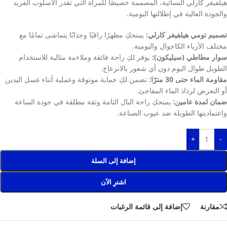
هيلفيغر كارلي النسائية، المصممة خصيصًا للمرأة التي تقدر الأسلوب الفريد
والجودة العالية في إطلالتها اليومية.
تصميم تومي هيلفيغر كارلي:
يمنحكِ مظهرًا راقيًا وجذابًا يتماشى تمامًا مع
مختلف الأزياء الكاجوال واليومية.
سوار مطاطي (سيليكون):
يوفر لكِ راحة فائقة وملاءمة مثالية للاستخدام
الطويل طوال اليوم دون أي شعور بالانزعاج.
مقاومة الماء حتى 30 مترًا:
تضمن لكِ حماية موثوقة وعملية أثناء غسل اليدين
أو التعرض لرذاذ الماء المفاجئ.
ضمان لمدة عامين:
يمنحكِ راحة البال التامة وثقة مطلقة في جودة الساعة
واعتماديتها الطويلة ضد عيوب الصناعة.
+
-
إضافة إلى السلة
اشترِ الآن
مقارنة
إضافة إلى قائمة الرغبات