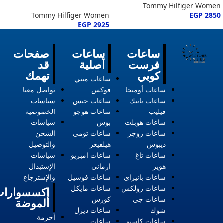
Tommy Hilfiger Women
Tommy Hilfiger Women
EGP
2850
EGP
2925
ساعات
ساعات
صفحات
فرست
أصلية
قد
كوبي
تهمك
ساعات ميني
ساعات أوميجا
فوكس
تواصل معنا
ساعات باتيك
ساعات جيس
سياسات
فيليب
ساعات هوجو
الخصوصية
ساعات هوبلت
بوس
سياسات
ساعات روجر
ساعات تومي
الشحن
ديبوس
هيلفيغر
والتوصيل
ساعات تاغ
ساعات امبريو
سياسات
هوير
ارماني
الإستبدال
ساعات بانيراي
ساعات فوسيل
والإسترجاع
ساعات رولكس
ساعات مايكل
إكسسوارات
ساعات جي
كورس
الموضة
شوك
ساعات ديزل
أحزمة
ساعات كاسيو
ساعات